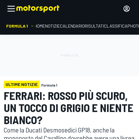
FORMULA 1
HOME
NOTIZIE
CALENDARIO
RISULTATI
CLASSIFICA
PHOT
ULTIME NOTIZIE
Formula 1
FERRARI: ROSSO PIÙ SCURO,
UN TOCCO DI GRIGIO E NIENTE
BIANCO?
Come la Ducati Desmosedici GP18, anche la
monoposto del Cavallino dovrebbe avere una livrea