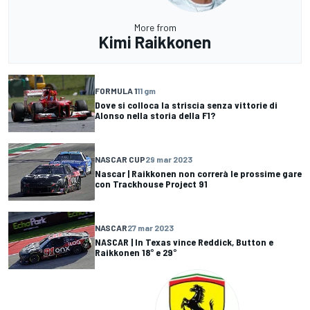
More from
Kimi Raikkonen
FORMULA 1
11 gm
Dove si colloca la striscia senza vittorie di
Alonso nella storia della F1?
NASCAR CUP
29 mar 2023
Nascar | Raikkonen non correrà le prossime gare
con Trackhouse Project 91
NASCAR
27 mar 2023
NASCAR | In Texas vince Reddick, Button e
Raikkonen 18° e 29°