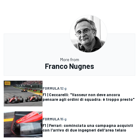
More from
Franco Nugnes
FORMULA 1
2 g
F1 | Ceccarelli: "Vasseur non deve ancora
pensare agli ordini di squadra: è troppo presto"
FORMULA 1
5 g
F1 | Ferrari: cominciata una campagna acquisti
con l'arrivo di due ingegneri dell'area telaio