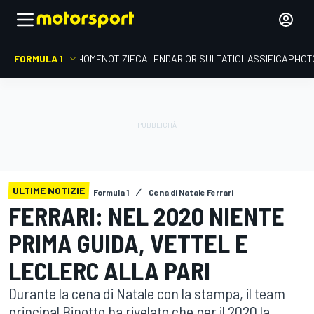
FORMULA 1
HOME
NOTIZIE
CALENDARIO
RISULTATI
CLASSIFICA
PHOT
ULTIME NOTIZIE
Formula 1
Cena di Natale Ferrari
FERRARI: NEL 2020 NIENTE
PRIMA GUIDA, VETTEL E
LECLERC ALLA PARI
Durante la cena di Natale con la stampa, il team
principal Binotto ha rivelato che per il 2020 la