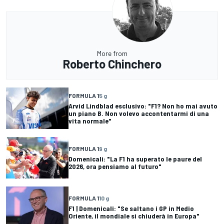
More from
Roberto Chinchero
FORMULA 1
5 g
Arvid Lindblad esclusivo: "F1? Non ho mai avuto
un piano B. Non volevo accontentarmi di una
vita normale"
FORMULA 1
9 g
Domenicali: "La F1 ha superato le paure del
2026, ora pensiamo al futuro"
FORMULA 1
10 g
F1 | Domenicali: "Se saltano i GP in Medio
Oriente, il mondiale si chiuderà in Europa"