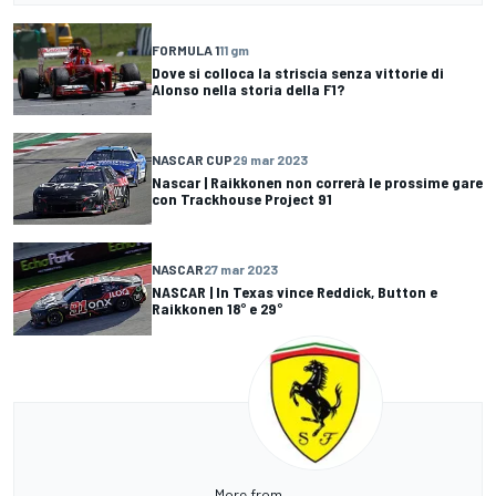
FORMULA 1
11 gm
Dove si colloca la striscia senza vittorie di
Alonso nella storia della F1?
NASCAR CUP
29 mar 2023
Nascar | Raikkonen non correrà le prossime gare
con Trackhouse Project 91
NASCAR
27 mar 2023
NASCAR | In Texas vince Reddick, Button e
Raikkonen 18° e 29°
More from