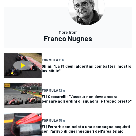
More from
Franco Nugnes
FORMULA 1
1 h
Ghini: "La F1 degli algoritmi combatte il mostro
invisibile"
FORMULA 1
2 g
F1 | Ceccarelli: "Vasseur non deve ancora
pensare agli ordini di squadra: è troppo presto"
FORMULA 1
5 g
F1 | Ferrari: cominciata una campagna acquisti
con l'arrivo di due ingegneri dell'area telaio