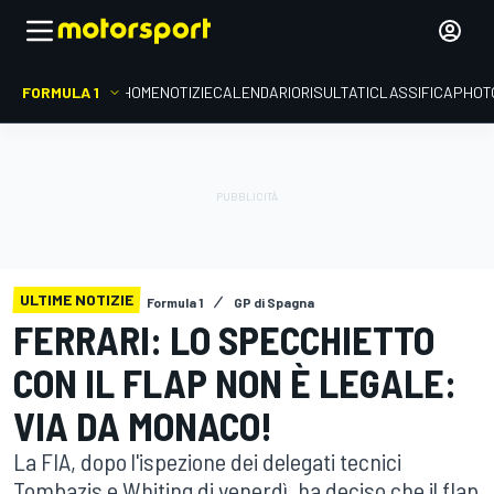
FORMULA 1
HOME
NOTIZIE
CALENDARIO
RISULTATI
CLASSIFICA
PHOT
ULTIME NOTIZIE
Formula 1
GP di Spagna
FERRARI: LO SPECCHIETTO
CON IL FLAP NON È LEGALE:
VIA DA MONACO!
La FIA, dopo l'ispezione dei delegati tecnici
Tombazis e Whiting di venerdì, ha deciso che il flap