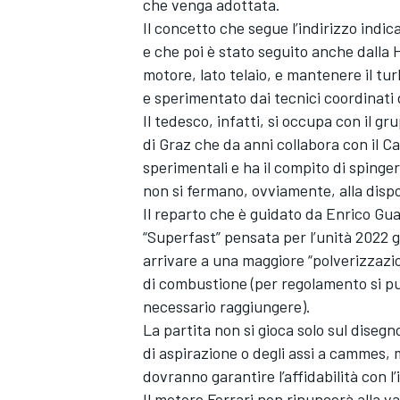
che venga adottata.
Il concetto che segue l’indirizzo indica
e che poi è stato seguito anche dalla 
motore, lato telaio, e mantenere il tur
e sperimentato dai tecnici coordinat
Il tedesco, infatti, si occupa con il gr
di Graz che da anni collabora con il Ca
sperimentali e ha il compito di spinge
non si fermano, ovviamente, alla dispo
Il reparto che è guidato da Enrico Gua
“Superfast” pensata per l’unità 2022 
arrivare a una maggiore “polverizzazi
di combustione (per regolamento si pu
necessario raggiungere).
La partita non si gioca solo sul disegno
di aspirazione o degli assi a cammes, 
dovranno garantire l’affidabilità con l
Il motore Ferrari non rinuncerà alla v