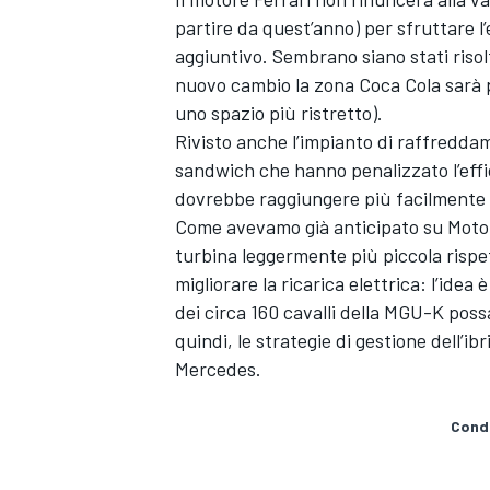
partire da quest’anno) per sfruttare l
aggiuntivo. Sembrano siano stati risolti 
nuovo cambio la zona Coca Cola sarà più
uno spazio più ristretto).
Rivisto anche l’impianto di raffreddam
sandwich che hanno penalizzato l’effi
dovrebbe raggiungere più facilmente 
Come avevamo già anticipato su Motor
turbina leggermente più piccola rispett
migliorare la ricarica elettrica: l’idea
dei circa 160 cavalli della MGU-K poss
quindi, le strategie di gestione dell’ib
Mercedes.
ENDURANCE/GT
Condi