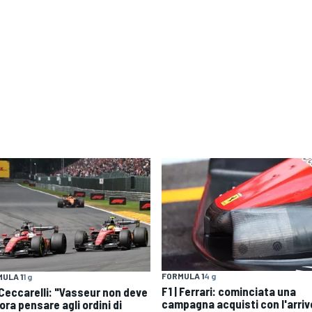
FORMULA 1
4 g
ULA 1
1 g
F1 | Ferrari: cominciata una
| Ceccarelli: "Vasseur non deve
campagna acquisti con l'arriv
ra pensare agli ordini di