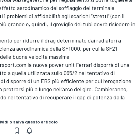
’effetto aerodinamico del soffiaggio del terminale
i problemi di affidabilità agli scarichi “stretti” (con il
 grande e, quindi, il groviglio dei tubi dovrà risiedere in
ento per ridurre il drag determinato dai radiatori a
cienza aerodinamica della SF1000, per cui la SF21
delle buone velocità massime.
sport.com la nuova power unit Ferrari disporrà di una
o a quella utilizzata sullo 065/2 nel tentativo di
 è di disporre di un ERS più efficiente per cui l’erogazione
a protrarsi più a lungo nell’arco del giro. Cambieranno,
rido nel tentativo di recuperare il gap di potenza dalla
vidi o salva questo articolo