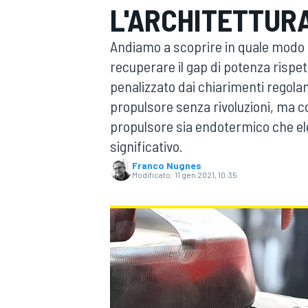
L'ARCHITETTURA
MOTOGP
WEC
Andiamo a scoprire in quale modo i 
recuperare il gap di potenza rispet
penalizzato dai chiarimenti regola
propulsore senza rivoluzioni, ma c
propulsore sia endotermico che elet
significativo.
Franco Nugnes
WRC
Modificato:
11 gen 2021, 10:35