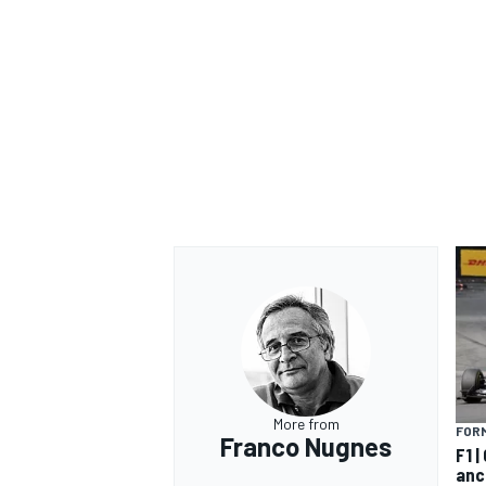
RALLY
More from
FORM
Franco Nugnes
F1 
anco