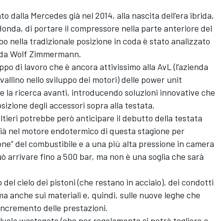
to dalla Mercedes già nel 2014, alla nascita dell’era ibrida,
Honda, di portare il compressore nella parte anteriore del
bo nella tradizionale posizione in coda è stato analizzato
i da Wolf Zimmermann.
uppo di lavoro che è ancora attivissimo alla AvL (l’azienda
vallino nello sviluppo dei motori) delle power unit
re la ricerca avanti, introducendo soluzioni innovative che
sizione degli accessori sopra alla testata.
ltieri potrebbe però anticipare il debutto della testata
già nel motore endotermico di questa stagione per
one” del combustibile e a una più alta pressione in camera
ò arrivare fino a 500 bar, ma non è una soglia che sarà
 del cielo dei pistoni (che restano in acciaio), dei condotti
ma anche sui materiali e, quindi, sulle nuove leghe che
’incremento delle prestazioni.
alvola wastegate (che per regolamento si potrà togliere a