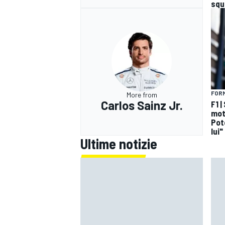
squ
FORM
More from
Carlos Sainz Jr.
F1 |
mot
Pot
lui"
Ultime notizie