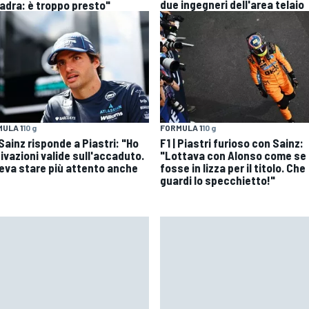
due ingegneri dell'area telaio
adra: è troppo presto"
ULA 1
10 g
FORMULA 1
10 g
 Sainz risponde a Piastri: "Ho
F1 | Piastri furioso con Sainz:
ivazioni valide sull'accaduto.
"Lottava con Alonso come se
eva stare più attento anche
fosse in lizza per il titolo. Che
guardi lo specchietto!"