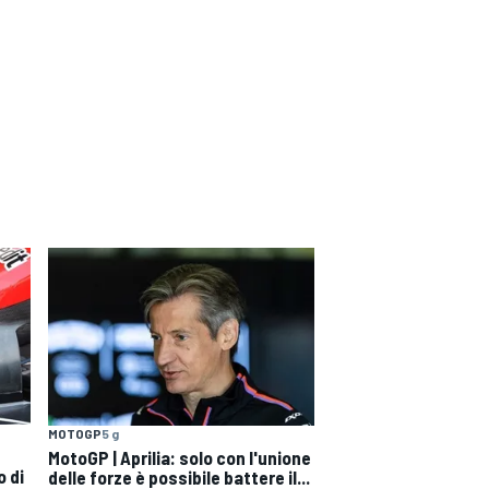
MOTOGP
5 g
MotoGP | Aprilia: solo con l'unione
o di
delle forze è possibile battere il...