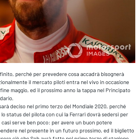
efinito, perché per prevedere cosa accadrà bisognerà
zionalmente il mercato piloti entra nel vivo in occasione
fine maggio, ed il prossimo anno la tappa nel Principato
dario.
 sarà deciso nel primo terzo del Mondiale 2020, perché
lo status del pilota con cui la Ferrari dovrà sedersi per
ti casi serve ben poco: per avere un buon potere
ndere nel presente in un futuro prossimo, ed il biglietto
essere ciò che Seb avrà fatto nel primo terzo di stagione.