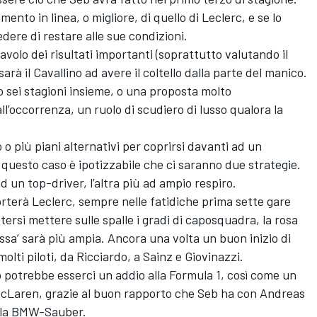
ento in linea, o migliore, di quello di Leclerc, e se lo
dere di restare alle sue condizioni.
volo dei risultati importanti (soprattutto valutando il
arà il Cavallino ad avere il coltello dalla parte del manico.
po sei stagioni insieme, o una proposta molto
ll’occorrenza, un ruolo di scudiero di lusso qualora la
 o più piani alternativi per coprirsi davanti ad un
 questo caso è ipotizzabile che ci saranno due strategie.
d un top-driver, l’altra più ad ampio respiro.
terà Leclerc, sempre nelle fatidiche prima sette gare
ersi mettere sulle spalle i gradi di caposquadra, la rosa
ossa’ sarà più ampia. Ancora una volta un buon inizio di
lti piloti, da Ricciardo, a Sainz e Giovinazzi.
so potrebbe esserci un addio alla Formula 1, così come un
 McLaren, grazie al buon rapporto che Seb ha con Andreas
on la BMW-Sauber.