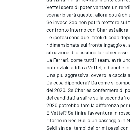
Vettel spera di poter vantare un rendim
scenario sarà questo, allora potrà chie
Se invece Seb non potrà mettere sul ta
confronto interno con Charles) allora s
Le ipotesi sono due: titoli di coda do
ridimensionata sul fronte ingaggio e, a
situazione di classifica lo richiedesse.
La Ferrari, come tutti i team, avrà uno
potenziale addio a Vettel, ed anche in
Una più aggressiva, ovvero la caccia a
Da cosa dipenderà? Da come si compor
del 2020. Se Charles confermerà di pot
dei candidati a salire sulla seconda ‘r
2020 potrebbe fare la differenza per mo
E Vettel? Se finirà l’avventura in ros
ritorno in Red Bull o un passaggio in
Seidl sin dai tempi dei primi passi c