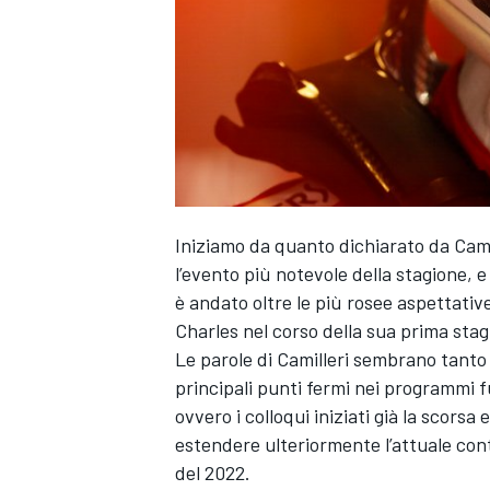
Iniziamo da quanto dichiarato da Camil
l’evento più notevole della stagione, e
è andato oltre le più rosee aspettativ
Charles nel corso della sua prima stag
Le parole di Camilleri sembrano tanto 
principali punti fermi nei programmi fut
ENDURANCE/GT
ovvero i colloqui iniziati già la scors
estendere ulteriormente l’attuale cont
del 2022.