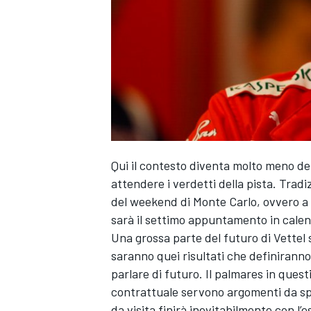
Qui il contesto diventa molto meno d
attendere i verdetti della pista. Tradi
del weekend di Monte Carlo, ovvero a 
sarà il settimo appuntamento in calen
Una grossa parte del futuro di Vettel
saranno quei risultati che definiranno 
RALLY
parlare di futuro. Il palmares in ques
contrattuale servono argomenti da spe
da visita finirà inevitabilmente con l’