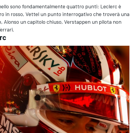
anello sono fondamentalmente quattro punti: Leclerc è
ro in rosso, Vettel un punto interrogativo che troverà una
ate, Alonso un capitolo chiuso, Verstappen un pilota non
errari.
erc