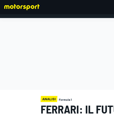
FORMULA 1
ANALISI
Formula 1
FERRARI: IL FU