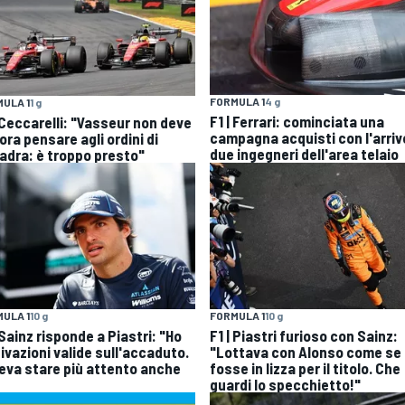
FORMULA 1
4 g
ULA 1
1 g
F1 | Ferrari: cominciata una
| Ceccarelli: "Vasseur non deve
campagna acquisti con l'arriv
ra pensare agli ordini di
due ingegneri dell'area telaio
adra: è troppo presto"
ULA 1
10 g
FORMULA 1
10 g
 Sainz risponde a Piastri: "Ho
F1 | Piastri furioso con Sainz:
ivazioni valide sull'accaduto.
"Lottava con Alonso come se
eva stare più attento anche
fosse in lizza per il titolo. Che
guardi lo specchietto!"