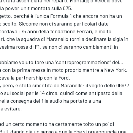
già stata assemblata nel reparto Montaggio Veicolo dove
ella power unit montata sulla 675.
getto, perché è l’unica Formula 1 che ancora non ha un
o scelto. Siccome non ci saranno particolari date
ricordava i 75 anni della fondazione Ferrari, è molto
, che la squadra di Maranello torni a declinare la sigla in
vesima rossa di F1, se non ci saranno cambiamenti in
i abbiamo voluto fare una “controprogrammazione” del…
a con la prima messa in moto proprio mentre a New York,
zava la partnership con la Ford.
 però, è stata smentita da Maranello: il vagito dello 066/7
 sui social per le 14 circa, quindi come antipasto della
 nella consegna del file audio ha portato a una
a evitare.
S ad un certo momento ha certamente tolto un po’ di
d Bull, dando già un senso a quella che si preannuncia una