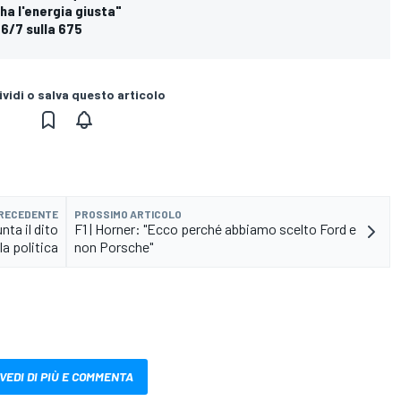
 ha l'energia giusta"
66/7 sulla 675
vidi o salva questo articolo
PRECEDENTE
PROSSIMO ARTICOLO
nta il dito
F1 | Horner: "Ecco perché abbiamo scelto Ford e
la politica
non Porsche"
VEDI DI PIÙ E COMMENTA