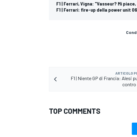
F1 | Ferrari, Vigna: "Vasseur? Mi piace,
F1 | Ferrari: fire-up della power unit 0
Condi
ARTICOLO 
F1 | Niente GP di Francia: Alesi pu
contro 
TOP COMMENTS
MONOMARCA