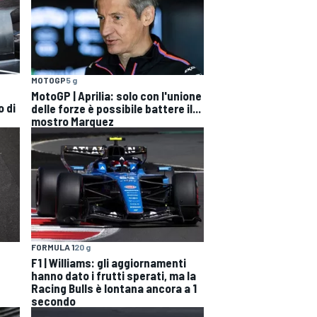
MOTOGP
5 g
MotoGP | Aprilia: solo con l'unione
o di
delle forze è possibile battere il...
mostro Marquez
FORMULA 1
20 g
F1 | Williams: gli aggiornamenti
hanno dato i frutti sperati, ma la
Racing Bulls è lontana ancora a 1
secondo