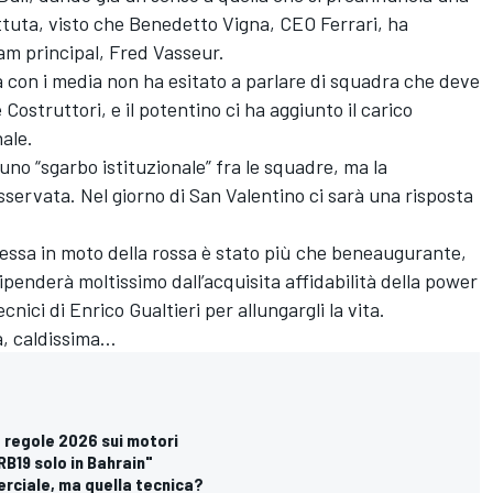
uta, visto che Benedetto Vigna, CEO Ferrari, ha
am principal, Fred Vasseur.
a con i media non ha esitato a parlare di squadra che deve
 e Costruttori, e il potentino ci ha aggiunto il carico
ale.
o “sgarbo istituzionale” fra le squadre, ma la
servata. Nel giorno di San Valentino ci sarà una risposta
messa in moto della rossa è stato più che beneaugurante,
 dipenderà moltissimo dall’acquisita affidabilità della power
cnici di Enrico Gualtieri per allungargli la vita.
a, caldissima…
e regole 2026 sui motori
RB19 solo in Bahrain"
merciale, ma quella tecnica?