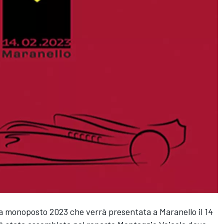
 la monoposto 2023 che verrà presentata a Maranello il 14