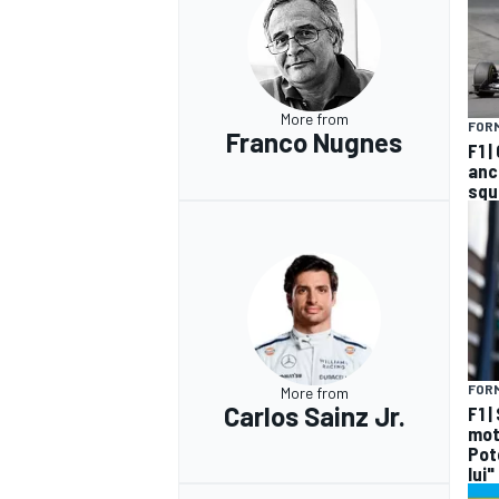
More from
FORM
Franco Nugnes
F1 
anco
squ
FORM
More from
Carlos Sainz Jr.
F1 |
mot
Pot
lui"