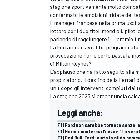
stagione sportivamente molto combatt
confermato le ambizioni iridate del te
Il manager francese nella prima uscit
lottare per i due titoli mondiali, piloti
parlando di raggiungere il… premio fin
La Ferrari non avrebbe programmato un
provocazione non è certo passata inos
di Milton Keynes?
L’applauso che ha fatto seguito alla 
propiziatorio. Il destino della Ferrari
unit dopo gli interventi compiuti dai te
La stagione 2023 si preannuncia cald
Leggi anche:
ENDURANCE/GT
F1 | Ford non sarebbe tornata senza l
F1 | Horner conferma l'ovvio: "La vera 
F1 | Red Bull-Ford: vinta la sfida com