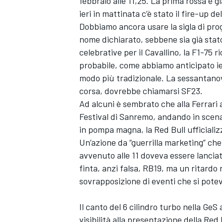
febbraio alle 11,25. La prima rossa è 
ieri in mattinata c’è stato il fire-up d
Dobbiamo ancora usare la sigla di pro
nome dichiarato, sebbene sia già stat
celebrative per il Cavallino, la F1-75 
probabile, come abbiamo anticipato ieri
modo più tradizionale. La sessantano
corsa, dovrebbe chiamarsi SF23.
Ad alcuni è sembrato che alla Ferrar
Festival di Sanremo, andando in scen
in pompa magna, la Red Bull ufficializ
Un’azione da “guerrilla marketing” che,
avvenuto alle 11 doveva essere lanciato
finta, anzi falsa, RB19, ma un ritardo
sovrapposizione di eventi che si potev
Il canto del 6 cilindro turbo nella Ge
visibilità alla presentazione della Re