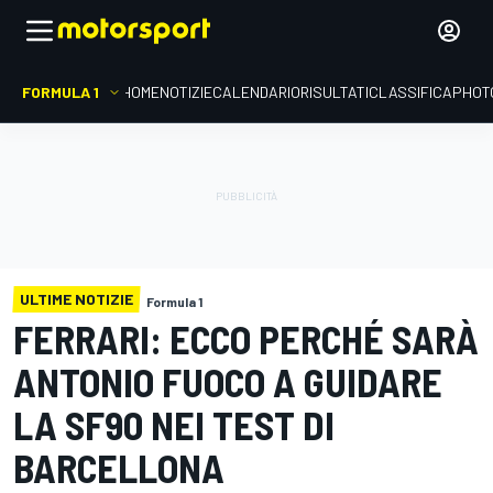
FORMULA 1
HOME
NOTIZIE
CALENDARIO
RISULTATI
CLASSIFICA
PHOT
ULTIME NOTIZIE
Formula 1
FERRARI: ECCO PERCHÉ SARÀ
ANTONIO FUOCO A GUIDARE
LA SF90 NEI TEST DI
BARCELLONA