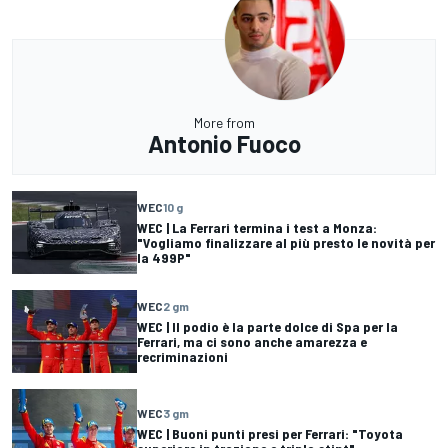
More from
Antonio Fuoco
WEC
10 g
WEC | La Ferrari termina i test a Monza:
"Vogliamo finalizzare al più presto le novità per
la 499P"
WEC
2 gm
WEC | Il podio è la parte dolce di Spa per la
Ferrari, ma ci sono anche amarezza e
recriminazioni
WEC
3 gm
WEC | Buoni punti presi per Ferrari: "Toyota