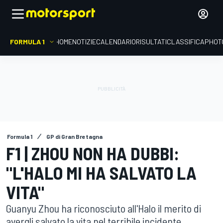
FORMULA 1
HOME
NOTIZIE
CALENDARIO
RISULTATI
CLASSIFICA
PHOT
Formula 1
GP di Gran Bretagna
F1 | ZHOU NON HA DUBBI:
"L'HALO MI HA SALVATO LA
VITA"
Guanyu Zhou ha riconosciuto all'Halo il merito di
avergli salvato la vita nel terribile incidente