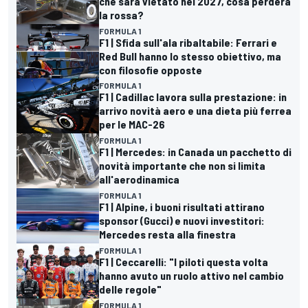
che sarà vietato nel 2027, cosa perderà
la rossa?
FORMULA 1
F1 | Sfida sull'ala ribaltabile: Ferrari e
Red Bull hanno lo stesso obiettivo, ma
con filosofie opposte
FORMULA 1
F1 | Cadillac lavora sulla prestazione: in
arrivo novità aero e una dieta più ferrea
per le MAC-26
FORMULA 1
F1 | Mercedes: in Canada un pacchetto di
novità importante che non si limita
all'aerodinamica
FORMULA 1
F1 | Alpine, i buoni risultati attirano
sponsor (Gucci) e nuovi investitori:
Mercedes resta alla finestra
FORMULA 1
F1 | Ceccarelli: "I piloti questa volta
hanno avuto un ruolo attivo nel cambio
delle regole"
FORMULA 1