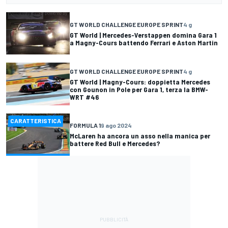
GT WORLD CHALLENGE EUROPE SPRINT
4 g
GT World | Mercedes-Verstappen domina Gara 1
a Magny-Cours battendo Ferrari e Aston Martin
GT WORLD CHALLENGE EUROPE SPRINT
4 g
GT World | Magny-Cours: doppietta Mercedes
con Gounon in Pole per Gara 1, terza la BMW-
WRT #46
CARATTERISTICA
FORMULA 1
9 ago 2024
McLaren ha ancora un asso nella manica per
battere Red Bull e Mercedes?