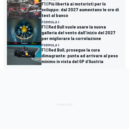
F1 | Più libertà ai motoristi per lo
sviluppo: dal 2027 aumentano le ore di
test al banco
FORMULA 1
F1 | Red Bull vuole usare la nuova
galleria del vento dall'inizio del 2027
per migliorare la correlazione
FORMULA 1
F1 | Red Bull, prosegue la cura
dimagrante: punta ad arrivare al peso
minimo in vista del GP d'Austria