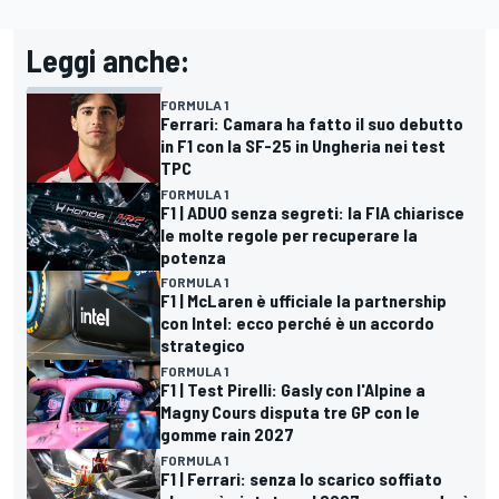
Leggi anche:
FORMULA 1
Ferrari: Camara ha fatto il suo debutto
in F1 con la SF-25 in Ungheria nei test
TPC
FORMULA 1
F1 | ADUO senza segreti: la FIA chiarisce
le molte regole per recuperare la
potenza
FORMULA 1
F1 | McLaren è ufficiale la partnership
con Intel: ecco perché è un accordo
strategico
FORMULA 1
F1 | Test Pirelli: Gasly con l'Alpine a
Magny Cours disputa tre GP con le
gomme rain 2027
FORMULA 1
F1 | Ferrari: senza lo scarico soffiato