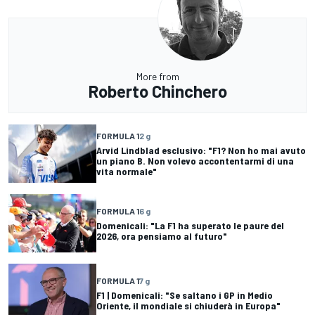
More from
Roberto Chinchero
FORMULA 1
2 g
Arvid Lindblad esclusivo: "F1? Non ho mai avuto
un piano B. Non volevo accontentarmi di una
vita normale"
FORMULA 1
6 g
Domenicali: "La F1 ha superato le paure del
2026, ora pensiamo al futuro"
FORMULA 1
7 g
F1 | Domenicali: "Se saltano i GP in Medio
Oriente, il mondiale si chiuderà in Europa"