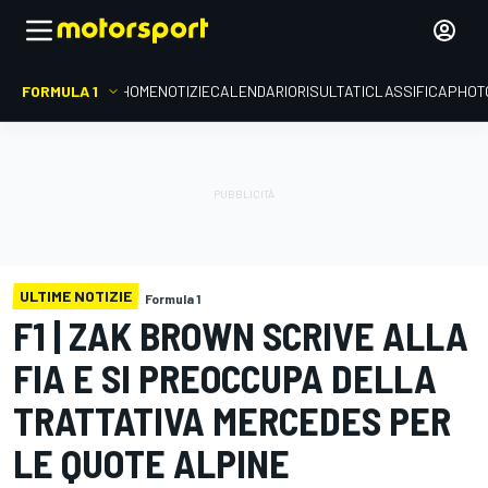
FORMULA 1
HOME
NOTIZIE
CALENDARIO
RISULTATI
CLASSIFICA
PHOT
ULTIME NOTIZIE
Formula 1
F1 | ZAK BROWN SCRIVE ALLA
FIA E SI PREOCCUPA DELLA
TRATTATIVA MERCEDES PER
LE QUOTE ALPINE