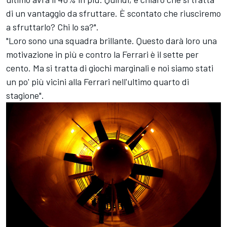
di un vantaggio da sfruttare. È scontato che riusciremo
a sfruttarlo? Chi lo sa?".
"Loro sono una squadra brillante. Questo darà loro una
motivazione in più e contro la Ferrari è il sette per
cento. Ma si tratta di giochi marginali e noi siamo stati
un po' più vicini alla Ferrari nell'ultimo quarto di
stagione".