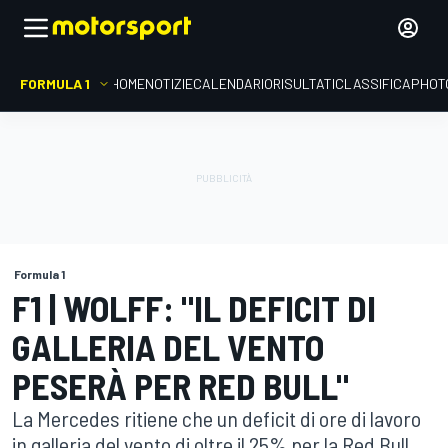
FORMULA 1
HOME
NOTIZIE
CALENDARIO
RISULTATI
CLASSIFICA
PHOT
Formula 1
F1 | WOLFF: "IL DEFICIT DI
GALLERIA DEL VENTO
PESERÀ PER RED BULL"
La Mercedes ritiene che un deficit di ore di lavoro
in galleria del vento di oltre il 25% per la Red Bull