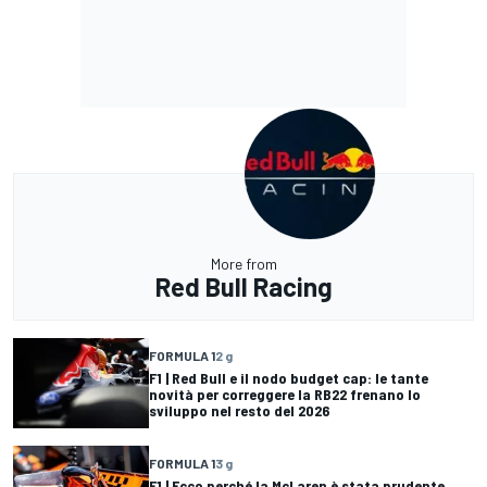
More from
Red Bull Racing
FORMULA 1
2 g
F1 | Red Bull e il nodo budget cap: le tante
novità per correggere la RB22 frenano lo
sviluppo nel resto del 2026
FORMULA 1
3 g
F1 | Ecco perché la McLaren è stata prudente