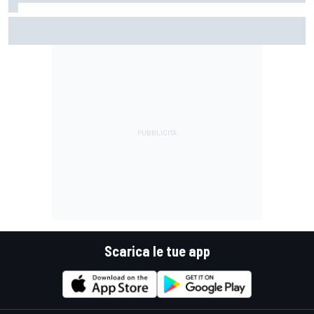
MotoGP | Zarco risale in moto tre mesi dopo il suo grave
infortunio
Scarica le tue app