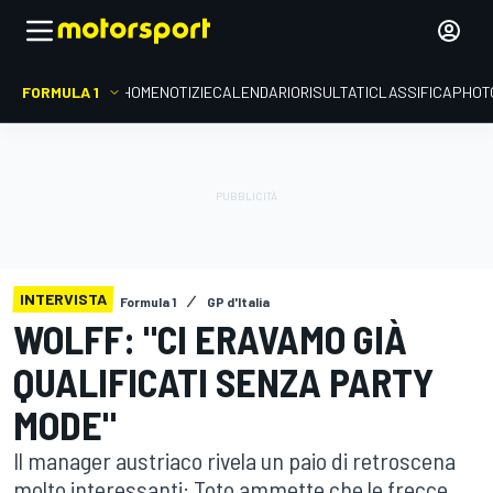
FORMULA 1
HOME
NOTIZIE
CALENDARIO
RISULTATI
CLASSIFICA
PHOT
INTERVISTA
Formula 1
GP d'Italia
WOLFF: "CI ERAVAMO GIÀ
QUALIFICATI SENZA PARTY
MODE"
Il manager austriaco rivela un paio di retroscena
molto interessanti: Toto ammette che le frecce