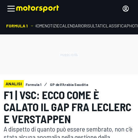
FORMULA 1
HOME
NOTIZIE
CALENDARIO
RISULTATI
CLASSIFICA
PHOT
ANALISI
Formula 1
GP dell'Arabia Saudita
F1 | VSC: ECCO COME È
CALATO IL GAP FRA LECLERC
E VERSTAPPEN
A dispetto di quanto può essere sembrato, non c'è
stata alcuna anomalia nella gestione della