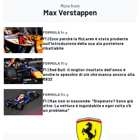
More from
Max Verstappen
FORMULA 1
4 g
F1 | Ecco perché la McLaren è stata prudente
sull'introduzione della sua ala posteriore
ribaltabile
FORMULA 1
11 g
F1 | Red Bull: il miglior risultato dell'anno è
anche lo specchio di ciò che manca ancora alla
RB22
FORMULA 1
14 g
F1 | Max non si nasconde: "Disperato? Sono già
oltre. La vettura è inguidabile e ogni volta c'è
un problema"