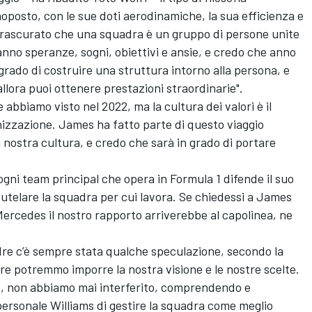
oposto, con le sue doti aerodinamiche, la sua efficienza e
 trascurato che una squadra è un gruppo di persone unite
anno speranze, sogni, obiettivi e ansie, e credo che anno
rado di costruire una struttura intorno alla persona, e
llora puoi ottenere prestazioni straordinarie".
bbiamo visto nel 2022, ma la cultura dei valori è il
nizzazione. James ha fatto parte di questo viaggio
 nostra cultura, e credo che sarà in grado di portare
 ogni team principal che opera in Formula 1 difende il suo
i tutelare la squadra per cui lavora. Se chiedessi a James
Mercedes il nostro rapporto arriverebbe al capolinea, ne
adre c’è sempre stata qualche speculazione, secondo la
re potremmo imporre la nostra visione e le nostre scelte.
ro, non abbiamo mai interferito, comprendendo e
personale Williams di gestire la squadra come meglio