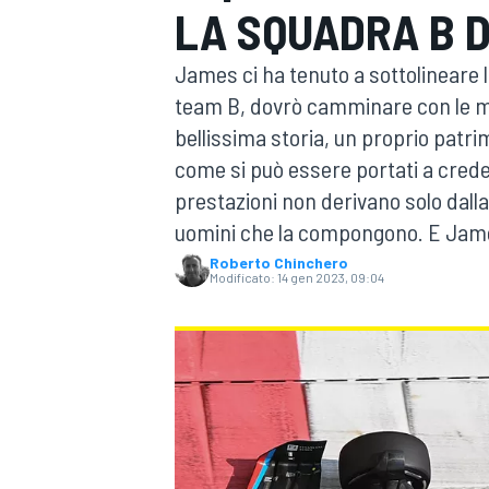
LA SQUADRA B 
MOTOGP
WEC
James ci ha tenuto a sottolineare 
team B, dovrò camminare con le m
bellissima storia, un proprio patr
come si può essere portati a creder
prestazioni non derivano solo dalla
uomini che la compongono. E James
Roberto Chinchero
WRC
Modificato:
14 gen 2023, 09:04