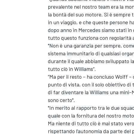
prevalente nel nostro team era la mon
la bontà del suo motore. Si è sempre
in un viaggio, e che queste persone h
dopo anno in Mercedes siamo stati in g
tutto questo funziona con regolarità a
"Non è una garanzia per sempre, come a
sistema immunitario di qualsiasi orga
durante il quale abbiamo sviluppato la
tutto ciò in Williams”.
“Ma per il resto – ha concluso Wolff –
punto di vista, con il solo obiettivo d
di far diventare la Williams una mini-
sono certo".
"In merito al rapporto tra le due squ
MONOMARCA
quale con la fornitura del nostro moto
Ma niente di tutto ciò è mai stato ve
rispettando l’autonomia da parte del 