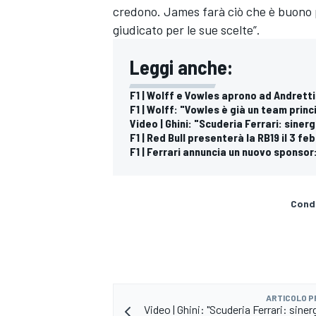
credono. James farà ciò che è buono p
giudicato per le sue scelte”.
Leggi anche:
F1 | Wolff e Vowles aprono ad Andretti
F1 | Wolff: "Vowles è già un team princ
Video | Ghini: "Scuderia Ferrari: siner
F1 | Red Bull presenterà la RB19 il 3 f
F1 | Ferrari annuncia un nuovo spons
Condi
RALLY
ARTICOLO 
Video | Ghini: "Scuderia Ferrari: sinerg