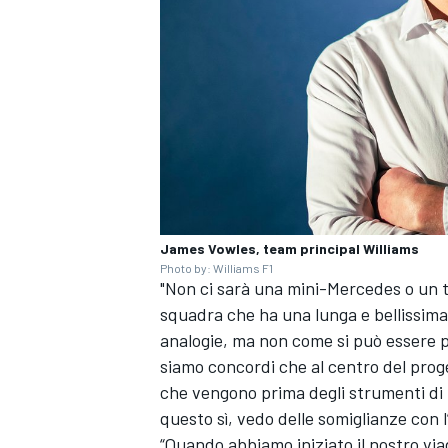
James Vowles, team principal Williams
Photo by: Williams F1
"Non ci sarà una mini-Mercedes o un 
squadra che ha una lunga e bellissima 
analogie, ma non come si può essere p
ENDURANCE/GT
siamo concordi che al centro del proge
che vengono prima degli strumenti di la
questo sì, vedo delle somiglianze con 
“Quando abbiamo iniziato il nostro viagg