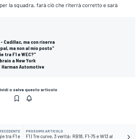
er la squadra, farà ciò che riterrà corretto e sarà
 - Cadillac, ma con riserva
ipal, ma non al mio posto"
gie tra F1 e WEC?"
ebbraio a New York
or: Harman Automotive
vidi o salva questo articolo
PRECEDENTE
PROSSIMO ARTICOLO
ie tra F1 e
F1 | Tre curve, 3 verità: RB18, F1-75 e W13 al