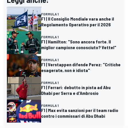
FORMULA 1
F1 | Il Consiglio Mondiale vara anche il
Regolamento Operativo per il 2026
FORMULA 1
F1 | Hamilton: "Sono ancora forte. Il
miglior campione conosciuto? Vettel"
FORMULA 1
F1 | Verstappen difende Perez: "Critiche
esagerate, non è idiota"
FORMULA 1
F1 | Ferrari: debutto in pista ad Abu
Dhabi per Serra e d'Ambrosio
FORMULA 1
F1 | Max evita sanzioni per il team radio
contro i commissari di Abu Dhabi