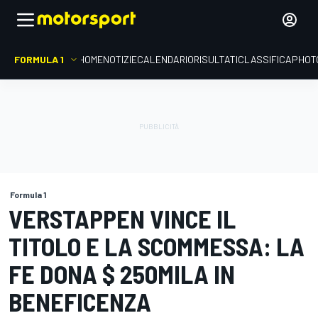
FORMULA 1
HOME
NOTIZIE
CALENDARIO
RISULTATI
CLASSIFICA
PHOT
Formula 1
VERSTAPPEN VINCE IL
TITOLO E LA SCOMMESSA: LA
FE DONA $ 250MILA IN
BENEFICENZA