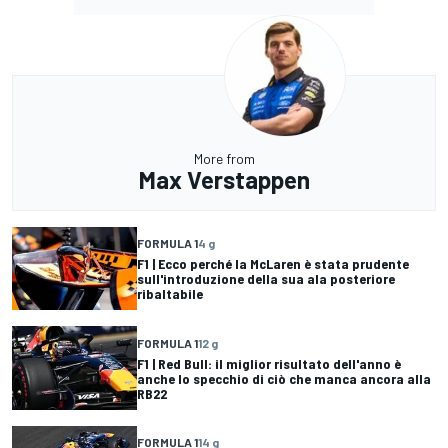
More from
Max Verstappen
FORMULA 1
4 g
F1 | Ecco perché la McLaren è stata prudente
sull'introduzione della sua ala posteriore
ribaltabile
FORMULA 1
12 g
F1 | Red Bull: il miglior risultato dell'anno è
anche lo specchio di ciò che manca ancora alla
RB22
FORMULA 1
14 g