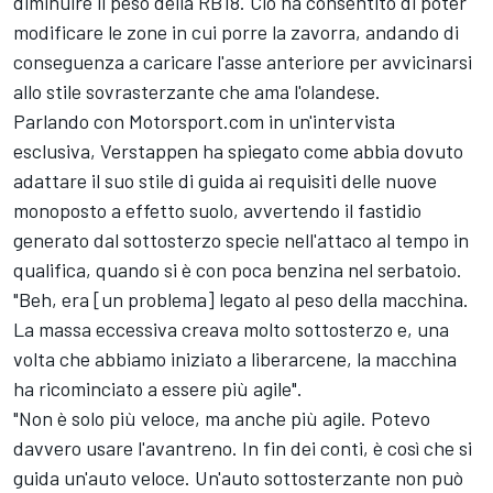
diminuire il peso della RB18. Ciò ha consentito di poter
modificare le zone in cui porre la zavorra, andando di
conseguenza a caricare l'asse anteriore per avvicinarsi
allo stile sovrasterzante che ama l'olandese.
Parlando con Motorsport.com in un'intervista
esclusiva, Verstappen ha spiegato come abbia dovuto
adattare il suo stile di guida ai requisiti delle nuove
monoposto a effetto suolo, avvertendo il fastidio
generato dal sottosterzo specie nell'attaco al tempo in
qualifica, quando si è con poca benzina nel serbatoio.
"Beh, era [un problema] legato al peso della macchina.
La massa eccessiva creava molto sottosterzo e, una
volta che abbiamo iniziato a liberarcene, la macchina
ha ricominciato a essere più agile".
"Non è solo più veloce, ma anche più agile. Potevo
davvero usare l'avantreno. In fin dei conti, è così che si
guida un'auto veloce. Un'auto sottosterzante non può