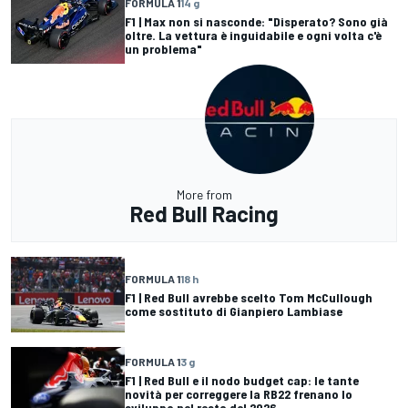
FORMULA 1
14 g
F1 | Max non si nasconde: "Disperato? Sono già
oltre. La vettura è inguidabile e ogni volta c'è
un problema"
More from
Red Bull Racing
FORMULA 1
18 h
F1 | Red Bull avrebbe scelto Tom McCullough
come sostituto di Gianpiero Lambiase
FORMULA 1
3 g
F1 | Red Bull e il nodo budget cap: le tante
novità per correggere la RB22 frenano lo
sviluppo nel resto del 2026