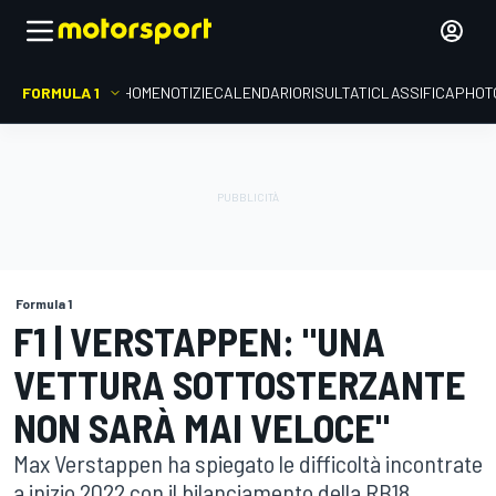
FORMULA 1
HOME
NOTIZIE
CALENDARIO
RISULTATI
CLASSIFICA
PHOT
Formula 1
F1 | VERSTAPPEN: "UNA
VETTURA SOTTOSTERZANTE
NON SARÀ MAI VELOCE"
Max Verstappen ha spiegato le difficoltà incontrate
a inizio 2022 con il bilanciamento della RB18,