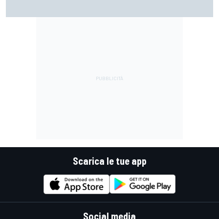
MotoGP | Márquez: "Calo gomma imprevisto, non credo che
con la media domani sarà meglio"
Scarica le tue app
Social media