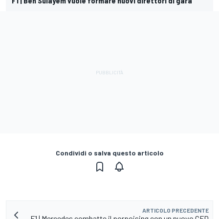
F1 | Ben Sulayem vuole formare nuovi direttori di gara
Condividi o salva questo articolo
ARTICOLO PRECEDENTE
F1 | Mercedes combatte il porpoising con un nuovo CFD