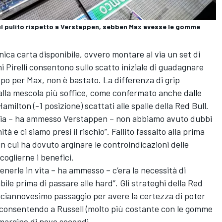
sul pulito rispetto a Verstappen, sebben Max avesse le gomme
s
nica carta disponibile, ovvero montare al via un set di
 Pirelli consentono sullo scatto iniziale di guadagnare
po per Max, non è bastato. La differenza di grip
alla mescola più soffice, come confermato anche dalle
Hamilton (-1 posizione) scattati alle spalle della Red Bull.
l via – ha ammesso Verstappen – non abbiamo avuto dubbi
tà e ci siamo presi il rischio”. Fallito l’assalto alla prima
in cui ha dovuto arginare le controindicazioni delle
coglierne i benefici.
nerle in vita – ha ammesso – c’era la necessità di
bile prima di passare alle hard”. Gli strateghi della Red
iciannovesimo passaggio per avere la certezza di poter
o, consentendo a Russell (molto più costante con le gomme
 margine di nove secondi.