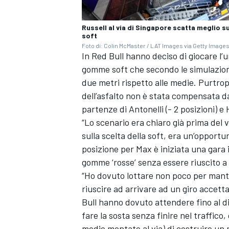
Russell al via di Singapore scatta meglio 
soft
Foto di: Colin McMaster / LAT Images via Getty Image
In Red Bull hanno deciso di giocare l’u
gomme soft che secondo le simulazioni
due metri rispetto alle medie. Purtrop
dell’asfalto non è stata compensata d
partenze di Antonelli (- 2 posizioni) e 
“Lo scenario era chiaro già prima de
sulla scelta della soft, era un’opportuni
posizione per Max è iniziata una gara 
gomme ‘rosse’ senza essere riuscito a 
“Ho dovuto lottare non poco per mante
riuscire ad arrivare ad un giro accetta
RALLY
Bull hanno dovuto attendere fino al d
fare la sosta senza finire nel traffic
medie montate al via) di costruire un