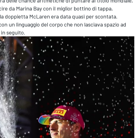
a delle chance aritmetiche di puntare al titolo mondiale,
cire da Marina Bay con il miglior bottino di tappa,
ui la doppietta McLaren era data quasi per scontata.
con un linguaggio del corpo che non lasciava spazio ad
 in seguito.