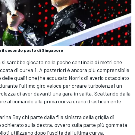
a il secondo posto di Singapore
a si sarebbe giocata nelle poche centinaia di metri che
accata di curva 1. A posteriori è ancora più comprensibile
 delle qualifiche (ha accusato Norris di averlo ostacolato
urante l’ultimo giro veloce per creare turbolenze) un
lezza di aver davanti una gara in salita. Scattando dalla
filare al comando alla prima curva erano drasticamente
ina Bay chi parte dalla fila sinistra della griglia di
è schierato sulla destra, ovvero sulla parte più gommata
iloti utilizzano dopo l’uscita dall’ultima curva.