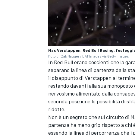
Max Verstappen, Red Bull Racing, festeggi
Foto di: Zak Mauger / LAT Images via Getty Images
In Red Bull erano coscienti che la gar
separano la linea di partenza dalla st
il disappunto di Verstappen al termine
restando davanti alla sua monoposto d
nervosismo alimentato dalla consapevo
seconda posizione le possibilità di s
ENDURANCE/GT
ridotte.
Non è un segreto che sul circuito di Mar
partenza ha meno grip rispetto a chi 
essendo la linea di percorrenza che i p