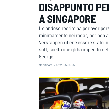
DISAPPUNTO PE
MOTOGP
WEC
A SINGAPORE
L'olandese recrimina per aver perso
minimamente nei radar, per non ave
Verstappen ritiene essere stato i
soft, scelta che gli ha impedito nel
George.
WRC
Modificato:
7 ott 2025, 14:25