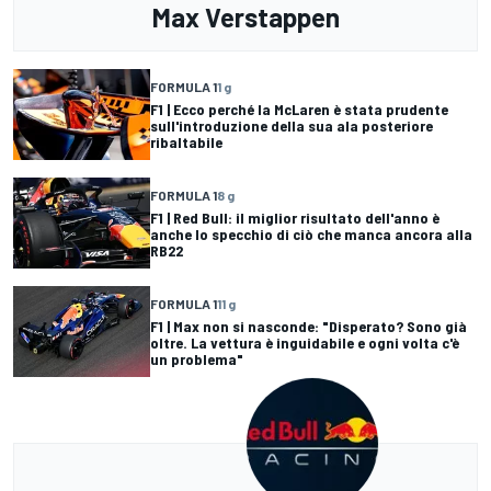
Max Verstappen
FORMULA 1
1 g
F1 | Ecco perché la McLaren è stata prudente
sull'introduzione della sua ala posteriore
ribaltabile
FORMULA 1
8 g
F1 | Red Bull: il miglior risultato dell'anno è
anche lo specchio di ciò che manca ancora alla
RB22
FORMULA 1
11 g
F1 | Max non si nasconde: "Disperato? Sono già
oltre. La vettura è inguidabile e ogni volta c'è
un problema"