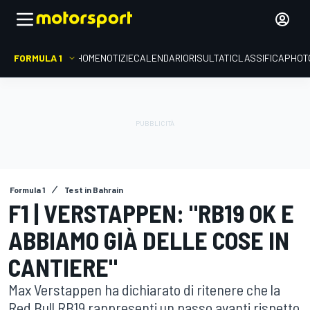
FORMULA 1
HOME
NOTIZIE
CALENDARIO
RISULTATI
CLASSIFICA
PHOT
Formula 1
Test in Bahrain
F1 | VERSTAPPEN: "RB19 OK E
ABBIAMO GIÀ DELLE COSE IN
CANTIERE"
Max Verstappen ha dichiarato di ritenere che la
Red Bull RB19 rappresenti un passo avanti rispetto