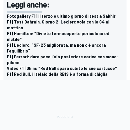
Leggi anche:
Fotogallery F1 | Il terzo e ultimo giorno di test a Sakhir
F1 | Test Bahrain, Giorno 2: Leclerc vola con le C4 al
mattino
F1 | Hamilton: "Divieto termocoperte pericoloso ed
inutile"
F1 | Leclerc: "SF-23 migliorata, ma non c'è ancora
l'equilibrio"
F1 | Ferrari: dura poco l'ala posteriore carica con mono-
pilone
Video F1 | Ghini: "Red Bull spara subito le sue cartucce"
F1 | Red Bull: il telaio della RB19 è a forma di chiglia