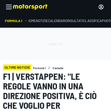
FORMULA 1
HOME
NOTIZIE
CALENDARIO
RISULTATI
CLASSIFICA
PHOT
ULTIME NOTIZIE
Formula 1
Canada
F1 | VERSTAPPEN: "LE
REGOLE VANNO IN UNA
DIREZIONE POSITIVA, È CIÒ
CHE VOGLIO PER