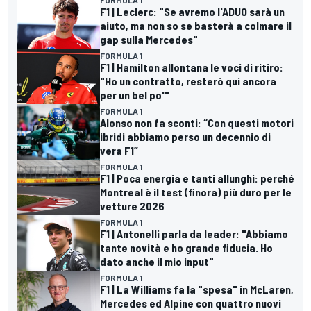
F1 | Leclerc: "Se avremo l'ADUO sarà un
aiuto, ma non so se basterà a colmare il
gap sulla Mercedes"
FORMULA 1
F1 | Hamilton allontana le voci di ritiro:
"Ho un contratto, resterò qui ancora
per un bel po'"
FORMULA 1
Alonso non fa sconti: “Con questi motori
ibridi abbiamo perso un decennio di
vera F1”
FORMULA 1
F1 | Poca energia e tanti allunghi: perché
Montreal è il test (finora) più duro per le
vetture 2026
FORMULA 1
F1 | Antonelli parla da leader: "Abbiamo
tante novità e ho grande fiducia. Ho
dato anche il mio input"
FORMULA 1
F1 | La Williams fa la "spesa" in McLaren,
Mercedes ed Alpine con quattro nuovi