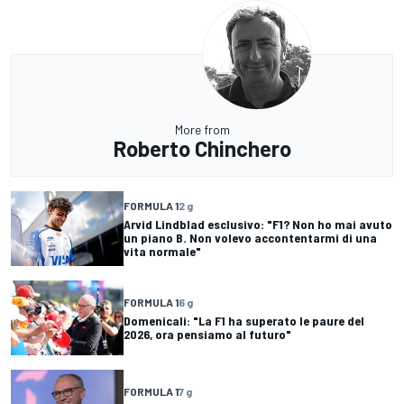
More from
Roberto Chinchero
FORMULA 1
2 g
Arvid Lindblad esclusivo: "F1? Non ho mai avuto
un piano B. Non volevo accontentarmi di una
vita normale"
FORMULA 1
6 g
Domenicali: "La F1 ha superato le paure del
2026, ora pensiamo al futuro"
FORMULA 1
7 g