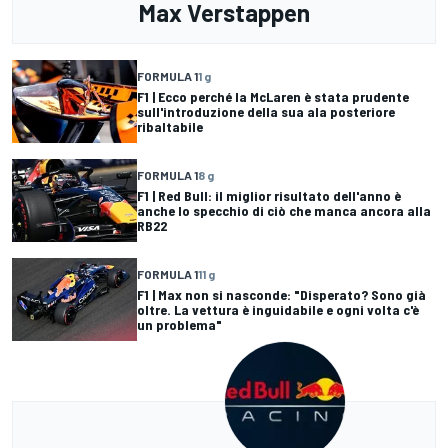
Max Verstappen
FORMULA 1
1 g
F1 | Ecco perché la McLaren è stata prudente
sull'introduzione della sua ala posteriore
ribaltabile
FORMULA 1
8 g
F1 | Red Bull: il miglior risultato dell'anno è
anche lo specchio di ciò che manca ancora alla
RB22
FORMULA 1
11 g
F1 | Max non si nasconde: "Disperato? Sono già
oltre. La vettura è inguidabile e ogni volta c'è
un problema"