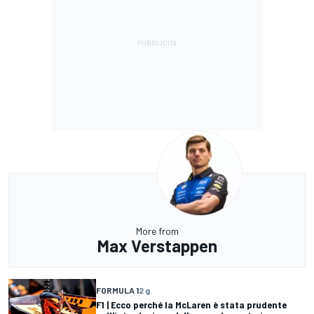
More from
Max Verstappen
FORMULA 1
2 g
F1 | Ecco perché la McLaren è stata prudente