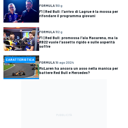
FORMULA 1
10 g
F1 | Red Bull: l'arrivo di Lagrue è la mossa per
rifondare il programma giovani
FORMULA 1
12 g
F1 | Red Bull: promossa l'ala Macarena, ma la
RB22 vuole l'assetto rigido e sulle asperità
soffre
CARATTERISTICA
FORMULA 1
9 ago 2024
McLaren ha ancora un asso nella manica per
battere Red Bull e Mercedes?