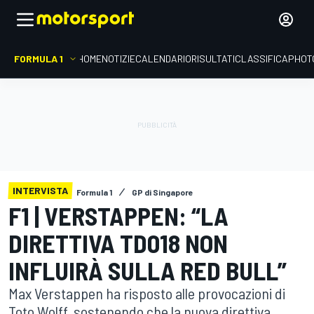
FORMULA 1
HOME
NOTIZIE
CALENDARIO
RISULTATI
CLASSIFICA
PHOT
INTERVISTA
Formula 1
GP di Singapore
F1 | VERSTAPPEN: “LA
DIRETTIVA TD018 NON
INFLUIRÀ SULLA RED BULL”
Max Verstappen ha risposto alle provocazioni di
Toto Wolff, sostenendo che la nuova direttiva