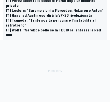
F1 | Perez accetta le scuse di Marko dopo un incontro
privato
F1 | Leclerc: "Saremo vicini a Mercedes, McLaren e Aston"
F1 | Haas: ad Austin esordirà la VF-23 rivoluzionata
F1 | Tsunoda: "Tante novità per curare l'instabilità al
retrotreno"
F1 | Wolff: "Sarebbe bello se la TD018 rallentasse la Red
Bull"