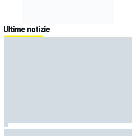
Ultime notizie
Un metro di altezza e 1.600 CV: ecco la Bugatti Destrier