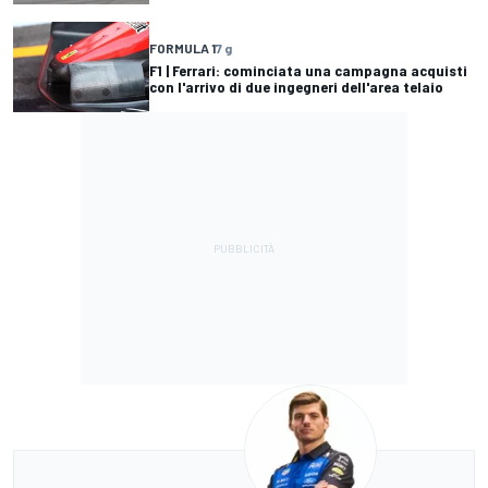
FORMULA 1
7 g
F1 | Ferrari: cominciata una campagna acquisti
con l'arrivo di due ingegneri dell'area telaio