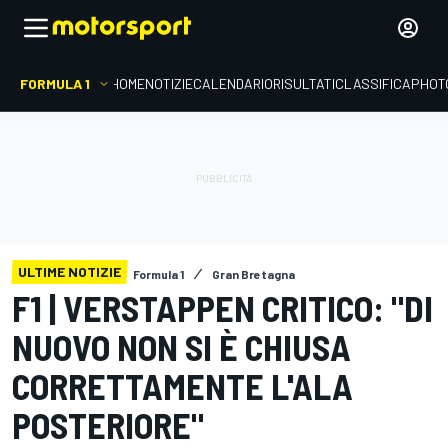
FORMULA 1
HOME
NOTIZIE
CALENDARIO
RISULTATI
CLASSIFICA
PHOT
ULTIME NOTIZIE
Formula 1
Gran Bretagna
F1 | VERSTAPPEN CRITICO: "DI
NUOVO NON SI È CHIUSA
CORRETTAMENTE L'ALA
POSTERIORE"