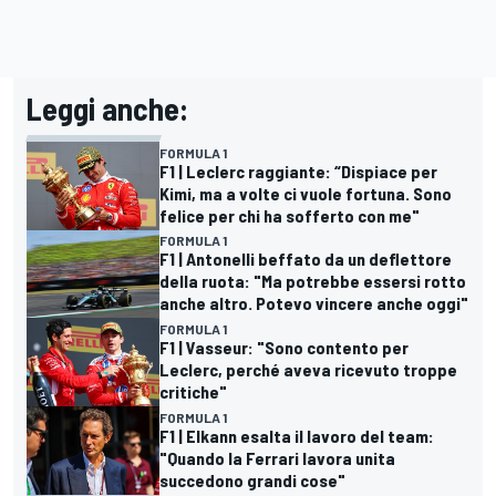
Leggi anche:
FORMULA 1
F1 | Leclerc raggiante: “Dispiace per
Kimi, ma a volte ci vuole fortuna. Sono
felice per chi ha sofferto con me"
FORMULA 1
F1 | Antonelli beffato da un deflettore
della ruota: "Ma potrebbe essersi rotto
anche altro. Potevo vincere anche oggi"
FORMULA 1
F1 | Vasseur: "Sono contento per
Leclerc, perché aveva ricevuto troppe
critiche"
FORMULA 1
F1 | Elkann esalta il lavoro del team:
"Quando la Ferrari lavora unita
succedono grandi cose"