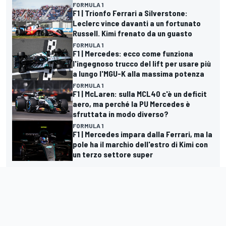
FORMULA 1
F1 | Trionfo Ferrari a Silverstone:
Leclerc vince davanti a un fortunato
Russell. Kimi frenato da un guasto
FORMULA 1
F1 | Mercedes: ecco come funziona
l'ingegnoso trucco del lift per usare più
a lungo l'MGU-K alla massima potenza
FORMULA 1
F1 | McLaren: sulla MCL40 c'è un deficit
aero, ma perché la PU Mercedes è
sfruttata in modo diverso?
FORMULA 1
F1 | Mercedes impara dalla Ferrari, ma la
pole ha il marchio dell'estro di Kimi con
un terzo settore super