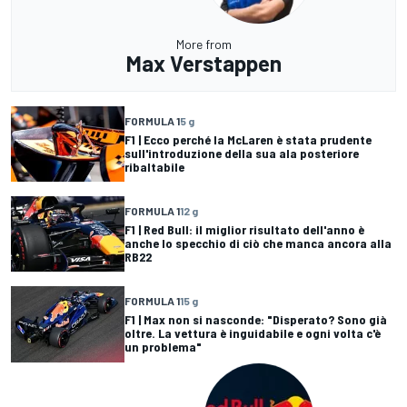
More from
Max Verstappen
FORMULA 1
5 g
F1 | Ecco perché la McLaren è stata prudente
sull'introduzione della sua ala posteriore
ribaltabile
FORMULA 1
12 g
F1 | Red Bull: il miglior risultato dell'anno è
anche lo specchio di ciò che manca ancora alla
RB22
FORMULA 1
15 g
F1 | Max non si nasconde: "Disperato? Sono già
oltre. La vettura è inguidabile e ogni volta c'è
un problema"