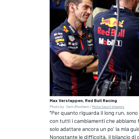
Max Verstappen, Red Bull Racing
Photo by: Sam Bloxham /
Motorsport Images
ENDURANCE/GT
"Per quanto riguarda il long run, sono
con tutti i cambiamenti che abbiamo f
solo adattare ancora un po' la mia gui
Nonostante le difficoltà, il bilancio d