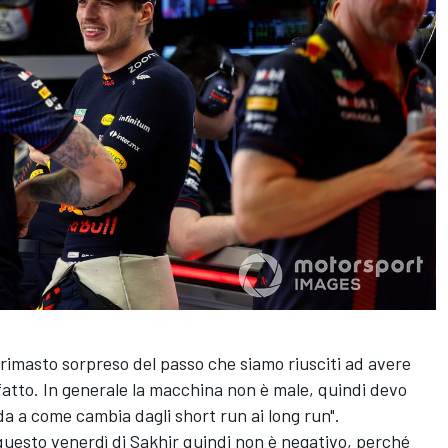
 rimasto sorpreso del passo che siamo riusciti ad avere
atto. In generale la macchina non è male, quindi devo
da a come cambia dagli short run ai long run".
i questo venerdì di Sakhir quindi non è negativo, perché