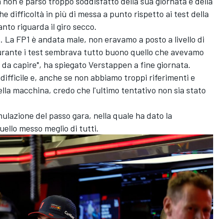
a non è parso troppo soddisfatto della sua giornata e della
 difficoltà in più di messa a punto rispetto ai test della
nto riguarda il giro secco.
le. La FP1 è andata male, non eravamo a posto a livello di
urante i test sembrava tutto buono quello che avevamo
da capire", ha spiegato Verstappen a fine giornata.
' difficile e, anche se non abbiamo troppi riferimenti e
lla macchina, credo che l'ultimo tentativo non sia stato
mulazione del passo gara, nella quale ha dato la
ello messo meglio di tutti.