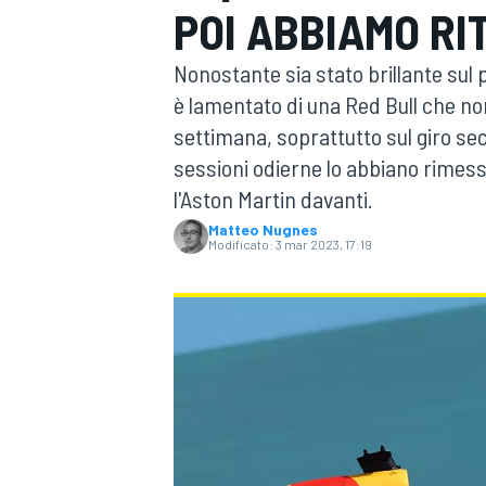
POI ABBIAMO RI
MOTOGP
WEC
Nonostante sia stato brillante sul 
è lamentato di una Red Bull che no
settimana, soprattutto sul giro secc
sessioni odierne lo abbiano rimesso
l'Aston Martin davanti.
Matteo Nugnes
Modificato:
3 mar 2023, 17:19
WRC