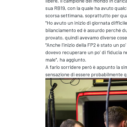
libere, il campione del mondo in caric
sua RB19, con la quale ha avuto qualche
scorsa settimana, soprattutto per qua
"Ho avuto un inizio di giornata diffici
bilanciamento ed è assurdo perché d
provato, quindi avevamo diverse cose 
"Anche l'inizio della FP2 è stato un po
dovevo recuperare un po' di fiducia ne
male", ha aggiunto.
A farlo sorridere però è appunto la si
sensazione di essere probabilmente qu