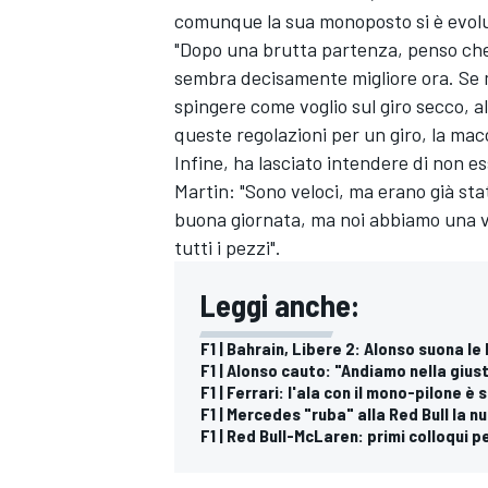
comunque la sua monoposto si è evolut
"Dopo una brutta partenza, penso che 
sembra decisamente migliore ora. Se m
spingere come voglio sul giro secco, 
queste regolazioni per un giro, la macc
Infine, ha lasciato intendere di non e
Martin: "Sono veloci, ma erano già st
buona giornata, ma noi abbiamo una v
tutti i pezzi".
Leggi anche:
F1 | Bahrain, Libere 2: Alonso suona le 
F1 | Alonso cauto: "Andiamo nella gius
F1 | Ferrari: l'ala con il mono-pilone è
F1 | Mercedes "ruba" alla Red Bull la 
MONOMARCA
F1 | Red Bull-McLaren: primi colloqui p