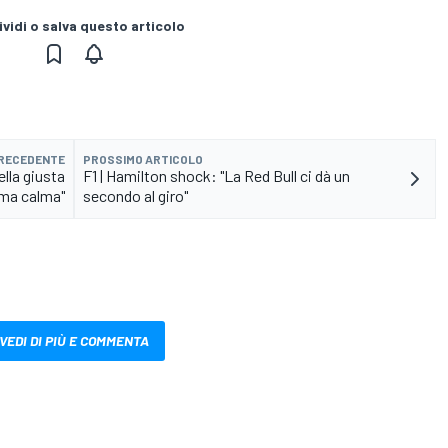
vidi o salva questo articolo
PRECEDENTE
PROSSIMO ARTICOLO
lla giusta
F1 | Hamilton shock: "La Red Bull ci dà un
 ma calma"
secondo al giro"
VEDI DI PIÙ E COMMENTA