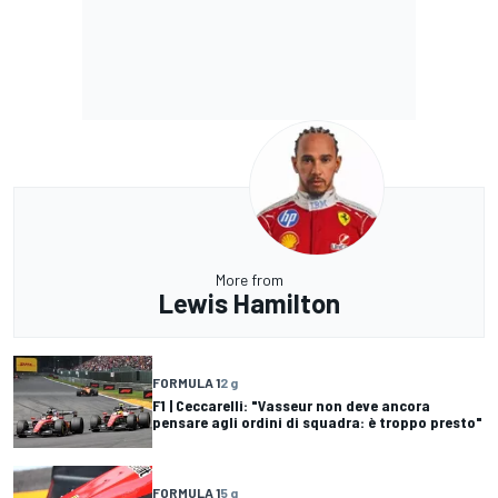
More from
Lewis Hamilton
FORMULA 1
2 g
F1 | Ceccarelli: "Vasseur non deve ancora
pensare agli ordini di squadra: è troppo presto"
FORMULA 1
5 g