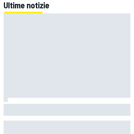
Ultime notizie
La FIA rivela l'ambizioso obiettivo di rendere le monoposto
di F1 più leggere di altri 80 kg