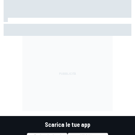
MotoGP | Silverstone, Libere 1: Alex Marquez in spolvero
davanti ad un ottimo Bezzecchi
Scarica le tue app