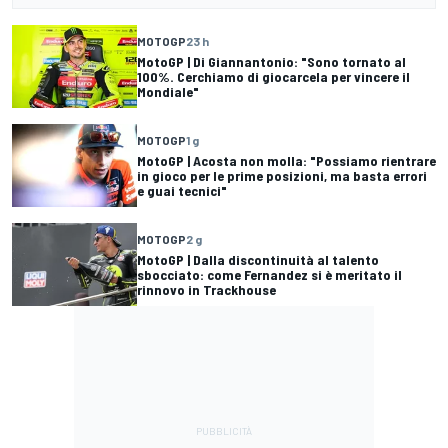
MOTOGP
23 h
MotoGP | Di Giannantonio: "Sono tornato al
100%. Cerchiamo di giocarcela per vincere il
Mondiale"
MOTOGP
1 g
MotoGP | Acosta non molla: "Possiamo rientrare
in gioco per le prime posizioni, ma basta errori
e guai tecnici"
MOTOGP
2 g
MotoGP | Dalla discontinuità al talento
sbocciato: come Fernandez si è meritato il
rinnovo in Trackhouse