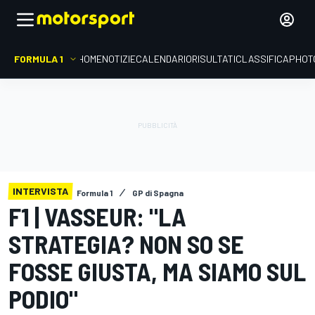
FORMULA 1
HOME
NOTIZIE
CALENDARIO
RISULTATI
CLASSIFICA
PHOT
INTERVISTA
Formula 1
GP di Spagna
F1 | VASSEUR: "LA
STRATEGIA? NON SO SE
FOSSE GIUSTA, MA SIAMO SUL
PODIO"