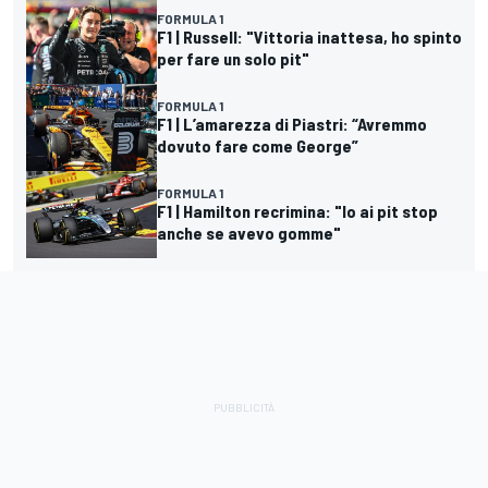
FORMULA 1
F1 | Russell: "Vittoria inattesa, ho spinto
per fare un solo pit"
FORMULA 1
F1 | L’amarezza di Piastri: “Avremmo
dovuto fare come George”
FORMULA 1
F1 | Hamilton recrimina: "Io ai pit stop
anche se avevo gomme"