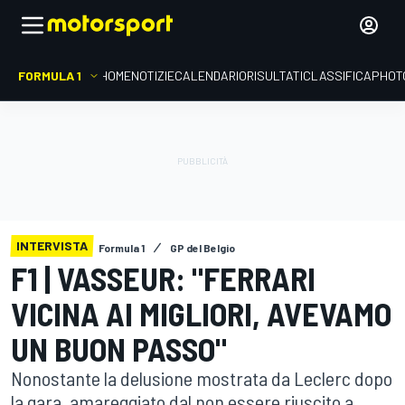
FORMULA 1
HOME
NOTIZIE
CALENDARIO
RISULTATI
CLASSIFICA
PHOT
INTERVISTA
Formula 1
GP del Belgio
F1 | VASSEUR: "FERRARI
VICINA AI MIGLIORI, AVEVAMO
UN BUON PASSO"
Nonostante la delusione mostrata da Leclerc dopo
la gara, amareggiato dal non essere riuscito a