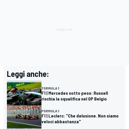
Leggi anche:
FORMULA 1
F1 | Mercedes sotto peso: Russell
rischia la squalifica nel GP Belgio
FORMULA 1
F1 | Leclerc: "Che delusione. Non siamo
veloci abbastanza"