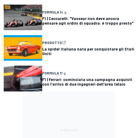
FORMULA 1
4 g
F1 | Ceccarelli: "Vasseur non deve ancora
pensare agli ordini di squadra: è troppo presto"
PRODOTTO
La spider italiana nata per conquistare gli Stati
Uniti
FORMULA 1
7 g
F1 | Ferrari: cominciata una campagna acquisti
con l'arrivo di due ingegneri dell'area telaio