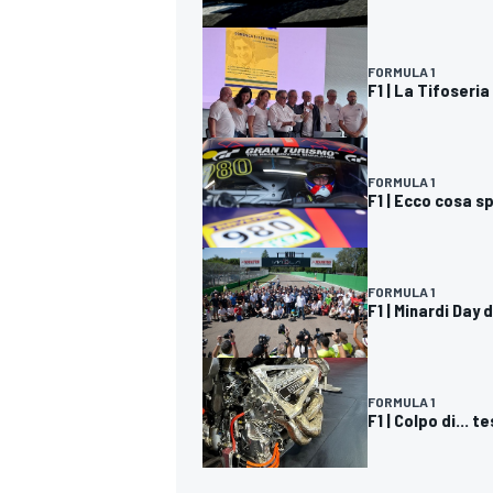
FORMULA 1
F1 | La Tifoseri
FORMULA 1
F1 | Ecco cosa s
FORMULA 1
F1 | Minardi Day
FORMULA 1
F1 | Colpo di... 