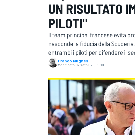
UN RISULTATO I
MOTOGP
WEC
PILOTI"
Il team principal francese evita pr
nasconde la fiducia della Scuderia.
entrambi i piloti per difendere il 
Franco Nugnes
Modificato:
17 set 2025, 11:00
WRC