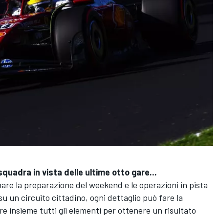
quadra in vista delle ultime otto gare...
nare la preparazione del weekend e le operazioni in pista
 un circuito cittadino, ogni dettaglio può fare la
re insieme tutti gli elementi per ottenere un risultato