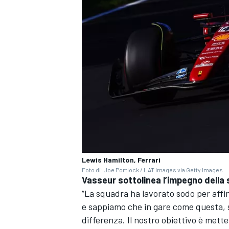
Lewis Hamilton, Ferrari
Foto di: Joe Portlock / LAT Images via Getty Images
Vasseur sottolinea l’impegno della s
ENDURANCE/GT
“La squadra ha lavorato sodo per affi
e sappiamo che in gare come questa, su
differenza. Il nostro obiettivo è mette