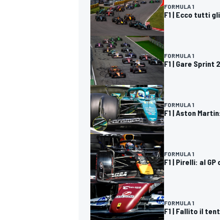
FORMULA 1
F1 | Ecco tutti g
FORMULA 1
F1 | Gare Sprint
FORMULA 1
F1 | Aston Marti
FORMULA 1
F1 | Pirelli: al 
RALLY
FORMULA 1
F1 | Fallito il t