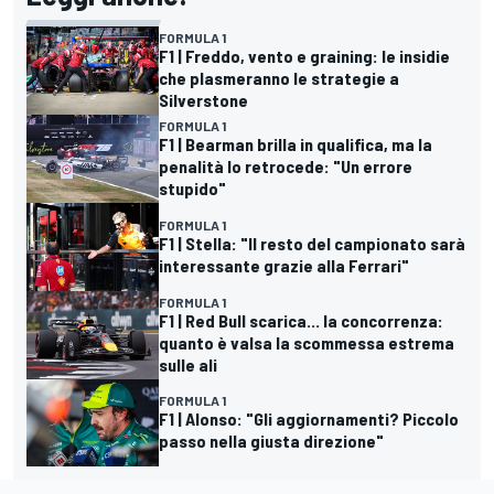
FORMULA 1
F1 | Freddo, vento e graining: le insidie
che plasmeranno le strategie a
Silverstone
FORMULA 1
F1 | Bearman brilla in qualifica, ma la
penalità lo retrocede: "Un errore
stupido"
FORMULA 1
F1 | Stella: "Il resto del campionato sarà
interessante grazie alla Ferrari"
FORMULA 1
F1 | Red Bull scarica... la concorrenza:
quanto è valsa la scommessa estrema
sulle ali
FORMULA 1
F1 | Alonso: "Gli aggiornamenti? Piccolo
passo nella giusta direzione"