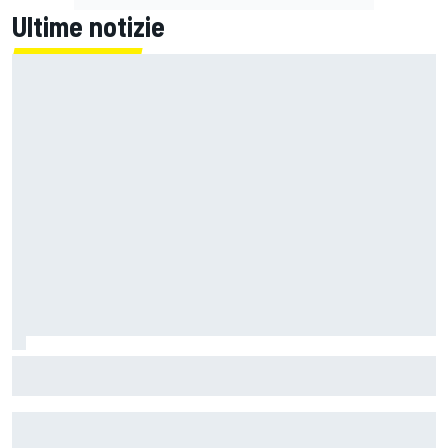
Ultime notizie
La Ferrari meno potente è anche la più divertente?