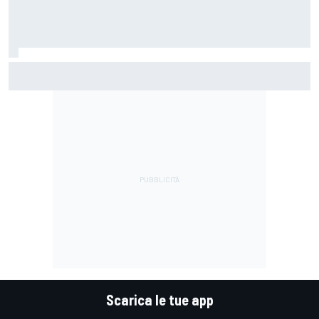
MotoGP | Stoner: "Tutti hanno perso fiducia in Bagnaia
perché si lamentava, ma si vedeva che la moto non era la
stessa"
Scarica le tue app