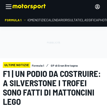
FORMULA 1
HOME
NOTIZIE
CALENDARIO
RISULTATI
CLASSIFICA
PHOT
ULTIME NOTIZIE
Formula 1
GP di Gran Bretagna
F1 | UN PODIO DA COSTRUIRE:
A SILVERSTONE I TROFEI
SONO FATTI DI MATTONCINI
LEGO