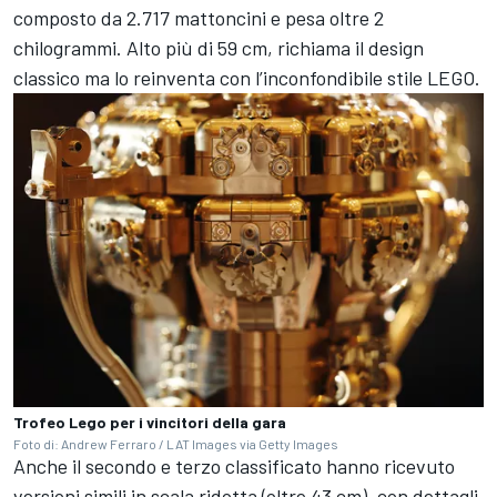
composto da 2.717 mattoncini e pesa oltre 2
chilogrammi. Alto più di 59 cm, richiama il design
classico ma lo reinventa con l’inconfondibile stile LEGO.
Trofeo Lego per i vincitori della gara
Foto di: Andrew Ferraro / LAT Images via Getty Images
Anche il secondo e terzo classificato hanno ricevuto
versioni simili in scala ridotta (oltre 43 cm), con dettagli