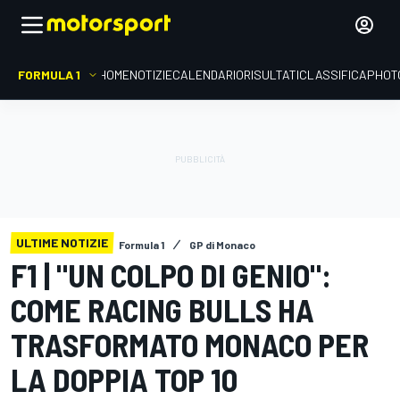
FORMULA 1
HOME
NOTIZIE
CALENDARIO
RISULTATI
CLASSIFICA
PHOT
ULTIME NOTIZIE
Formula 1
GP di Monaco
F1 | "UN COLPO DI GENIO":
COME RACING BULLS HA
TRASFORMATO MONACO PER
LA DOPPIA TOP 10