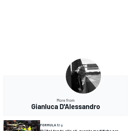
More from
Gianluca D'Alessandro
FORMULA 1
2 g
F1 | Dal fondo alle ali, quante modifiche per