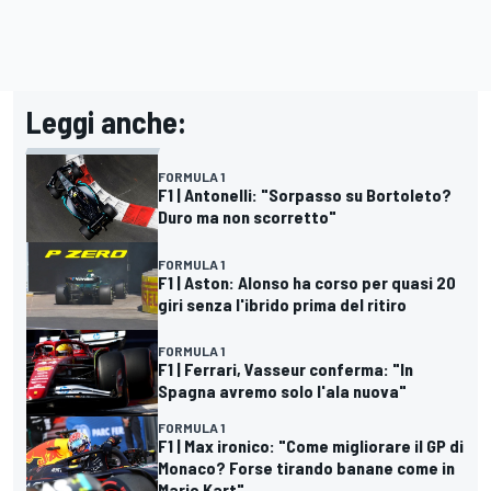
Leggi anche:
FORMULA 1
F1 | Antonelli: "Sorpasso su Bortoleto?
Duro ma non scorretto"
FORMULA 1
F1 | Aston: Alonso ha corso per quasi 20
giri senza l'ibrido prima del ritiro
FORMULA 1
F1 | Ferrari, Vasseur conferma: "In
Spagna avremo solo l'ala nuova"
FORMULA 1
F1 | Max ironico: "Come migliorare il GP di
Monaco? Forse tirando banane come in
Mario Kart"