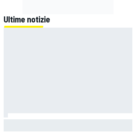
Ultime notizie
MotoGP | L'Aprilia fa il pieno nella Sprint di Silverstone, ora
non deve sprecare domenica