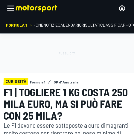
FORMULA 1
HOME
NOTIZIE
CALENDARIO
RISULTATI
CLASSIFICA
PHOT
CURIOSITÀ
Formula 1
GP d' Australia
F1 | TOGLIERE 1 KG COSTA 250
MILA EURO, MA SI PUÒ FARE
CON 25 MILA?
Le F1 devono essere sottoposte a cure dimagranti
molto costose per rientrare nel peso minimo di