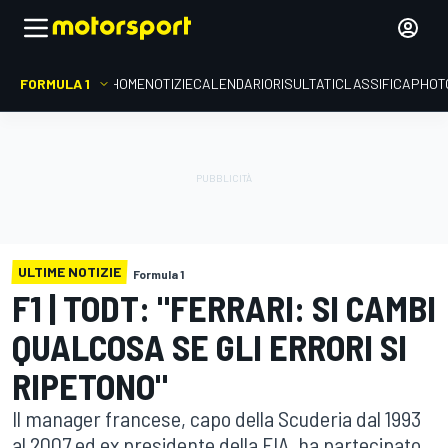
FORMULA 1
HOME
NOTIZIE
CALENDARIO
RISULTATI
CLASSIFICA
PHOT
ULTIME NOTIZIE
Formula 1
F1 | TODT: "FERRARI: SI CAMBI
QUALCOSA SE GLI ERRORI SI
RIPETONO"
Il manager francese, capo della Scuderia dal 1993
al 2007 ed ex presidente della FIA, ha partecipato