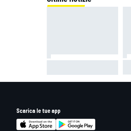
Mot
MotoGP | Martin: "Non capisco
tor
come faccia ancora a guidare il
gioc
Mondiale"
Mon
Scarica le tue app
RALLY