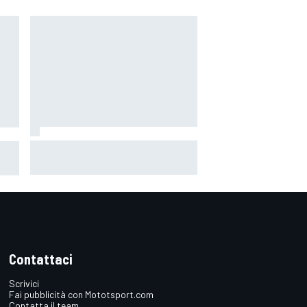
MotoGP | Marini sul suo futuro in
n
Tech3: "Tutto sarà ufficializzato
questo fine settimana"
Contattaci
Scrivici
Fai pubblicità con Mototsport.com
Contatta il team