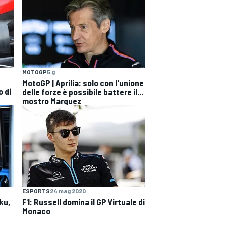
MOTOGP
5 g
MotoGP | Aprilia: solo con l'unione
o di
delle forze è possibile battere il...
mostro Marquez
ESPORTS
24 mag 2020
ku,
F1: Russell domina il GP Virtuale di
Monaco