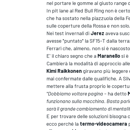
nel portare le gomme al giusto range di
In pit lane al Red Bull Ring non è cert
che ha sostato nella piazzuola della 
sulle coperture della Rossa e non solo
Nei test invernali di
Jerez
aveva susci
avesse "puntato" la SF15-T dalla terra
Ferrari che, almeno, non si è nascosto 
E' il chiaro segno che a
Maranello
si è
Cambierà la modalità di approccio all
Kimi Raikkonen
giravano più leggere de
mai confermate dalle qualifiche. A Si
mettere alla frusta proprio le copertu
"Dobbiamo voltare pagina
- ha detto
funzionano sulla macchina. Basta parlar
sarà il grande cambiamento di mentalità
E per trovare delle soluzioni bisogna co
MONOPOSTO
ecco perché la
termo-videocamera
p