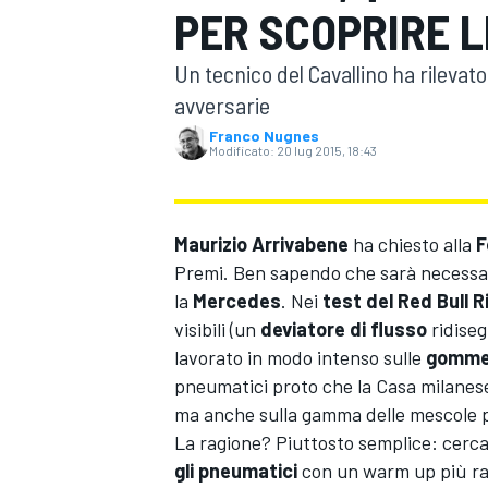
PER SCOPRIRE L
MOTOGP
WEC
Un tecnico del Cavallino ha rilevat
avversarie
Franco Nugnes
Modificato:
20 lug 2015, 18:43
Maurizio Arrivabene
ha chiesto alla
F
Premi. Ben sapendo che sarà necessario
WRC
la
Mercedes
. Nei
test del Red Bull R
visibili (un
deviatore di flusso
ridise
lavorato in modo intenso sulle
gomm
pneumatici proto che la Casa milanes
ma anche sulla gamma delle mescole p
La ragione? Piuttosto semplice: cerca
gli pneumatici
con un warm up più ra