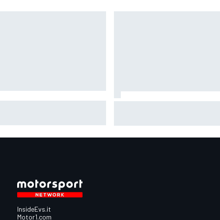
oGP | Di Giannantonio: "Sono
MotoGP | Marquez: "Vincere u
nato al 100%. Cerchiamo di
altro titolo non mi cambierà la
arcela per vincere il
vita. A tre di loro sì"
diale"
InsideEvs.it
Motor1.com