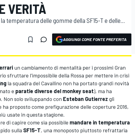
E VERITÀ
o la temperatura delle gomme della SF15-T e delle...
AGGIUNGI COME FONTE PREFERITA
errari
un cambiamento di mentalità per i prossimi Gran
 sfruttare l'impossibile della Rossa per mettere in crisi
ing
la squadra del Cavallino non ha portato grandi novità
gnato e
paratie diverse del monkey seat
), ma ha
e
. Non solo sviluppando con
Esteban Gutierrez
gli
e ha proposto come prefigurazione delle coperture 2016,
iù usate in questa stagione.
re di capire come sia possibile
mandare in temperatura
pido sulla
SF15-T
, una monoposto piuttosto refrattaria