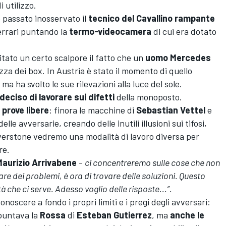
 utilizzo.
o passato inosservato il
tecnico del Cavallino rampante
Ferrari puntando la
termo-videocamera
di cui era dotato
.
tato un certo scalpore il fatto che un
uomo Mercedes
zza dei box. In Austria è stato il momento di quello
ma ha svolto le sue rilevazioni alla luce del sole.
deciso di lavorare sui difetti
della monoposto.
e
prove libere
: finora le macchine di
Sebastian Vettel
e
lle avversarie, creando delle inutili illusioni sui tifosi,
lverstone vedremo una modalità di lavoro diversa per
re.
Maurizio Arrivabene
-
ci concentreremo sulle cose che non
e dei problemi, è ora di trovare delle soluzioni. Questo
 che ci serve. Adesso voglio delle risposte...”.
noscere a fondo i propri limiti e i pregi degli avversari:
untava la
Rossa
di
Esteban Gutierrez
, ma
anche le