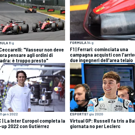
FORMULA 1
4 g
ULA 1
1 g
F1 | Ferrari: cominciata una
| Ceccarelli: "Vasseur non deve
campagna acquisti con l'arriv
ra pensare agli ordini di
due ingegneri dell'area telaio
adra: è troppo presto"
11 gen 2022
ESPORTS
7 giu 2020
 | La Inter Europol completa la
Virtual GP: Russell fa tris a Ba
e-up 2022 con Gutiérrez
giornata no per Leclerc