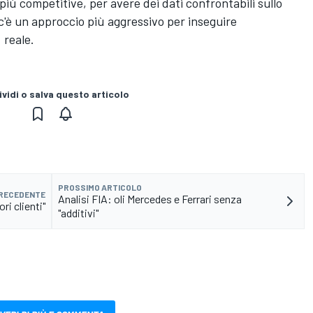
 più competitive, per avere dei dati confrontabili sullo
c'è un approccio più aggressivo per inseguire
 reale.
vidi o salva questo articolo
PROSSIMO ARTICOLO
PRECEDENTE
Analisi FIA: oli Mercedes e Ferrari senza
ri clienti"
"additivi"