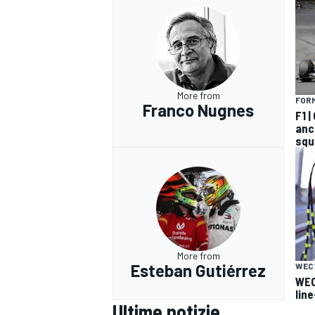
More from
FORM
Franco Nugnes
F1 
anco
squ
More from
Esteban Gutiérrez
WEC
MONOMARCA
WEC
lin
Ultime notizie