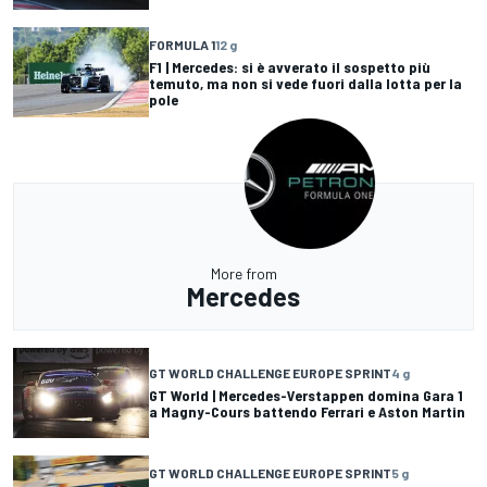
FORMULA 1
12 g
F1 | Mercedes: si è avverato il sospetto più
temuto, ma non si vede fuori dalla lotta per la
pole
More from
Mercedes
GT WORLD CHALLENGE EUROPE SPRINT
4 g
GT World | Mercedes-Verstappen domina Gara 1
a Magny-Cours battendo Ferrari e Aston Martin
GT WORLD CHALLENGE EUROPE SPRINT
5 g