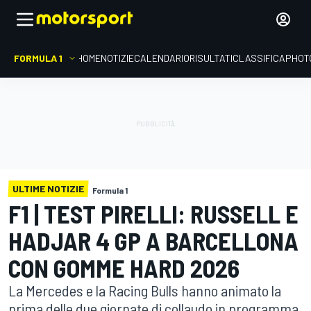
FORMULA 1
HOME
NOTIZIE
CALENDARIO
RISULTATI
CLASSIFICA
PHOT
ULTIME NOTIZIE
Formula 1
F1 | TEST PIRELLI: RUSSELL E
HADJAR 4 GP A BARCELLONA
CON GOMME HARD 2026
La Mercedes e la Racing Bulls hanno animato la
prima delle due giornate di collaudo in programma