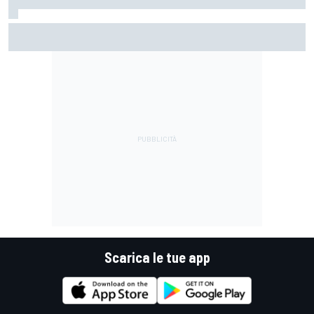
MotoGP | Marquez: "Vincere un altro titolo non mi cambierà
la vita. A tre di loro sì"
Scarica le tue app