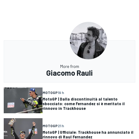
More from
Giacomo Rauli
MOTOGP
19 h
MotoGP | Dalla discontinuità al talento
sbocciato: come Fernandez si è meritato il
rinnovo in Trackhouse
MOTOGP
21 h
MotoGP | Ufficiale: Trackhouse ha annunciato il
rinnovo di Raul Fernandez