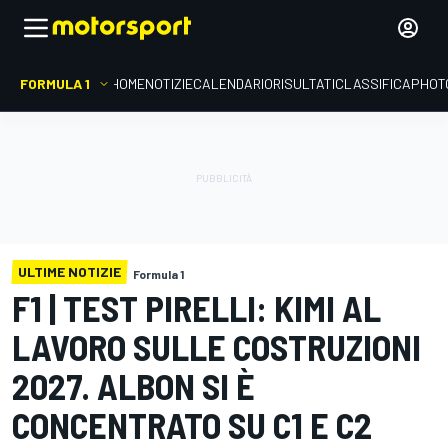
FORMULA 1
HOME
NOTIZIE
CALENDARIO
RISULTATI
CLASSIFICA
PHOT
ULTIME NOTIZIE
Formula 1
F1 | TEST PIRELLI: KIMI AL
LAVORO SULLE COSTRUZIONI
2027. ALBON SI È
CONCENTRATO SU C1 E C2