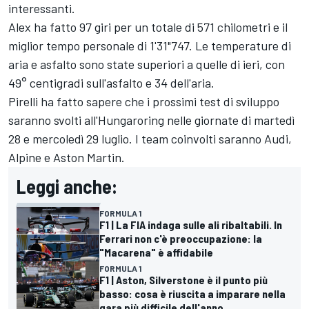
interessanti.
Alex ha fatto 97 giri per un totale di 571 chilometri e il
miglior tempo personale di 1'31"747. Le temperature di
aria e asfalto sono state superiori a quelle di ieri, con
49° centigradi sull'asfalto e 34 dell'aria.
Pirelli ha fatto sapere che i prossimi test di sviluppo
saranno svolti all'Hungaroring nelle giornate di martedì
28 e mercoledì 29 luglio. I team coinvolti saranno Audi,
Alpine e Aston Martin.
Leggi anche:
FORMULA 1
F1 | La FIA indaga sulle ali ribaltabili. In
Ferrari non c'è preoccupazione: la
"Macarena" è affidabile
FORMULA 1
F1 | Aston, Silverstone è il punto più
basso: cosa è riuscita a imparare nella
gara più difficile dell'anno