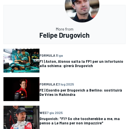
More from
Felipe Drugovich
FORMULA 1
1 ga
F1 | Aston, Alonso salta la FP1 per un infortunio
alla schiena: girerà Drugovich
FORMULA E
3 lug 2025
FE | Esordio per Drugovich a Berlino: sostituirà
De Vries in Mahindra
WEC
7 giu 2025
Drugovich: "F1? So che toccherebbe a me, ma
penso a Le Mans per non impazzire"