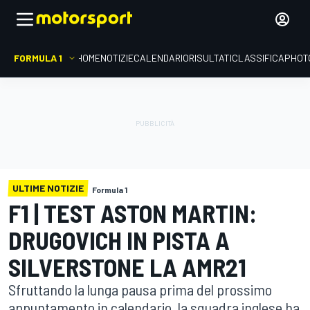
FORMULA 1
HOME
NOTIZIE
CALENDARIO
RISULTATI
CLASSIFICA
PHOT
ULTIME NOTIZIE
Formula 1
F1 | TEST ASTON MARTIN:
DRUGOVICH IN PISTA A
SILVERSTONE LA AMR21
Sfruttando la lunga pausa prima del prossimo
appuntamento in calendario, la squadra inglese ha