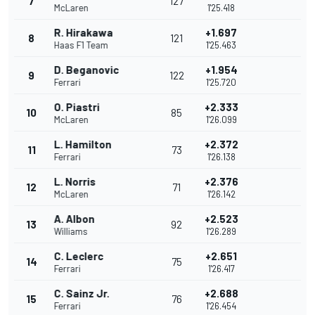
7
127
McLaren
1'25.418
R. Hirakawa
+1.697
8
121
Haas F1 Team
1'25.463
D. Beganovic
+1.954
9
122
Ferrari
1'25.720
O. Piastri
+2.333
10
85
McLaren
1'26.099
L. Hamilton
+2.372
11
73
Ferrari
1'26.138
L. Norris
+2.376
12
71
McLaren
1'26.142
A. Albon
+2.523
13
92
Williams
1'26.289
C. Leclerc
+2.651
14
75
Ferrari
1'26.417
C. Sainz Jr.
+2.688
15
76
Ferrari
1'26.454