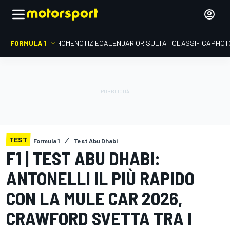
FORMULA 1
HOME
NOTIZIE
CALENDARIO
RISULTATI
CLASSIFICA
PHOT
TEST
Formula 1
Test Abu Dhabi
F1 | TEST ABU DHABI:
ANTONELLI IL PIÙ RAPIDO
CON LA MULE CAR 2026,
CRAWFORD SVETTA TRA I