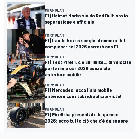
FORMULA 1
F1 | Helmut Marko via da Red Bull: ora la
separazione è ufficiale
FORMULA 1
F1 | Lando Norris sceglie il numero del
campione: nel 2026 correrà con l'1
FORMULA 1
F1 | Test Pirelli: c'è un limite... di velocità
per le mule car 2026 senza ala
anteriore mobile
FORMULA 1
F1 | Mercedes: ecco l'ala mobile
anteriore con i tubi idraulici a vista!
FORMULA 1
F1 | Pirelli ha presentato le gomme
2026: ecco tutto ciò che c'è da sapere