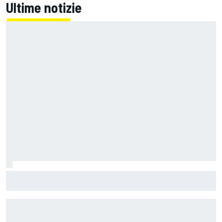
Ultime notizie
MotoGP | L'Aprilia fa il pieno nella Sprint di Silverstone, ora
non deve sprecare domenica