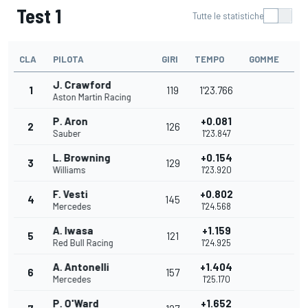
Test 1
Tutte le statistiche
CLA
PILOTA
GIRI
TEMPO
GOMME
J. Crawford
1
119
1'23.766
Aston Martin Racing
P. Aron
+0.081
2
126
Sauber
1'23.847
L. Browning
+0.154
3
129
Williams
1'23.920
F. Vesti
+0.802
4
145
Mercedes
1'24.568
A. Iwasa
+1.159
5
121
Red Bull Racing
1'24.925
A. Antonelli
+1.404
6
157
Mercedes
1'25.170
P. O'Ward
+1.652