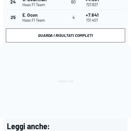
24
80
Haas F1 Team
1'27.827
E. Ocon
+7.641
25
4
Haas F1 Team
1'31.407
GUARDA I RISULTATI COMPLETI
Leggi anche: