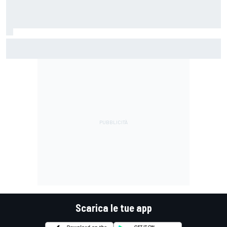
MotoGP | Márquez: "Calo gomma imprevisto, non credo che
con la media domani sarà meglio"
Scarica le tue app