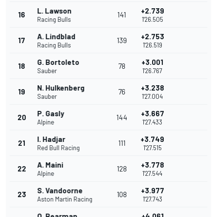
L. Lawson
+2.739
16
141
Racing Bulls
1'26.505
A. Lindblad
+2.753
17
139
Racing Bulls
1'26.519
G. Bortoleto
+3.001
18
78
Sauber
1'26.767
N. Hulkenberg
+3.238
19
76
Sauber
1'27.004
P. Gasly
+3.667
20
144
Alpine
1'27.433
I. Hadjar
+3.749
21
111
Red Bull Racing
1'27.515
A. Maini
+3.778
22
128
Alpine
1'27.544
S. Vandoorne
+3.977
23
108
Aston Martin Racing
1'27.743
O. Bearman
+4.061