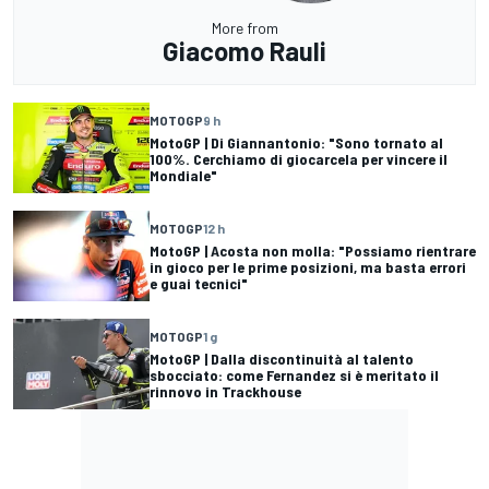
More from
Giacomo Rauli
MOTOGP
9 h
MotoGP | Di Giannantonio: "Sono tornato al
100%. Cerchiamo di giocarcela per vincere il
Mondiale"
MOTOGP
12 h
MotoGP | Acosta non molla: "Possiamo rientrare
in gioco per le prime posizioni, ma basta errori
e guai tecnici"
MOTOGP
1 g
MotoGP | Dalla discontinuità al talento
sbocciato: come Fernandez si è meritato il
rinnovo in Trackhouse