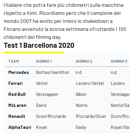
l'italiano che potrà fare più chilometri sulla macchina
rispetto a Kimi. Ricordiamo però che il campione del
mondo 2007 ha svolto per intero lo shakedown a
Fiorano avvenuto la scorsa settimana sfruttando i 100
chilometri del filming day.
Test 1 Barcellona 2020
TEAM
GIORNO 1
GIORNO 2
GIORNO 3
Mercedes
Bottas/Hamilton
n.d.
n.d.
Ferrari
Vettel
Leclerc/Vettel
Leclerc
Red Bull
Verstappen
Albon
Verstappen
McLaren
Sainz
Norris
Norris/Sai
Renault
Ocon/Ricciardo
Ricciardo/Ocon
Ocon/Ricci
AlphaTauri
Kvyat
Gasly
Kvyat/Gasl