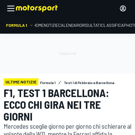
FORMULA 1
HOME
NOTIZIE
CALENDARIO
RISULTATI
CLASSIFICA
PHOT
ULTIME NOTIZIE
Formula 1
Test I di Febbraio a Barcellona
F1, TEST 1 BARCELLONA:
ECCO CHI GIRA NEI TRE
GIORNI
Mercedes sceglie giorno per giorno chi schierare al
volante della W11, mentre la Ferrari affida la