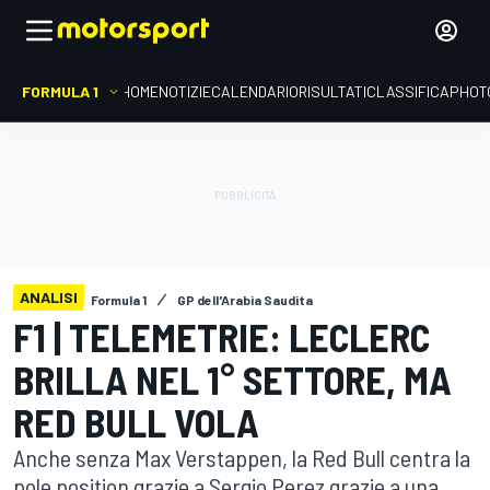
FORMULA 1
HOME
NOTIZIE
CALENDARIO
RISULTATI
CLASSIFICA
PHOT
ANALISI
Formula 1
GP dell'Arabia Saudita
F1 | TELEMETRIE: LECLERC
BRILLA NEL 1° SETTORE, MA
RED BULL VOLA
Anche senza Max Verstappen, la Red Bull centra la
pole position grazie a Sergio Perez grazie a una