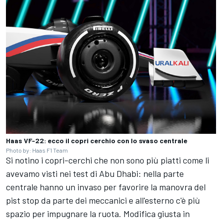
Haas VF-22: ecco il copri cerchio con lo svaso centrale
Photo by: Haas F1 Team
Si notino i copri-cerchi che non sono più piatti come li
avevamo visti nei test di Abu Dhabi: nella parte
centrale hanno un invaso per favorire la manovra del
pist stop da parte dei meccanici e all'esterno c'è più
spazio per impugnare la ruota. Modifica giusta in