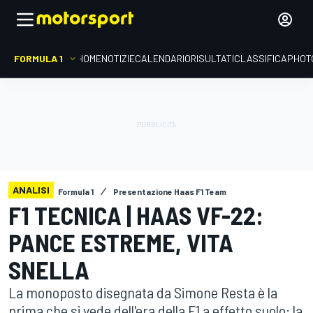
FORMULA 1
HOME
NOTIZIE
CALENDARIO
RISULTATI
CLASSIFICA
PHOT
ANALISI
Formula 1
Presentazione Haas F1 Team
F1 TECNICA | HAAS VF-22:
PANCE ESTREME, VITA
SNELLA
La monoposto disegnata da Simone Resta è la
prima che si vede dell'era della F1 a effetto suolo: la