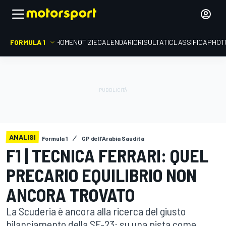
FORMULA 1
HOME
NOTIZIE
CALENDARIO
RISULTATI
CLASSIFICA
PHOT
ANALISI
Formula 1
GP dell'Arabia Saudita
F1 | TECNICA FERRARI: QUEL
PRECARIO EQUILIBRIO NON
ANCORA TROVATO
La Scuderia è ancora alla ricerca del giusto
bilanciamento della SF-23: su una pista come