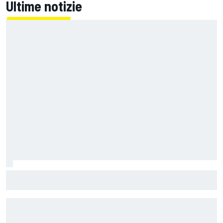
Ultime notizie
MotoGP | Zarco risale in moto tre mesi dopo il suo grave
infortunio