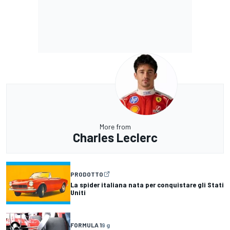
More from
Charles Leclerc
PRODOTTO
La spider italiana nata per conquistare gli Stati
Uniti
FORMULA 1
9 g