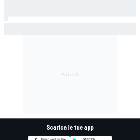
MotoGP | Acosta: "La pista peggiore per KTM, era come
guidare un trapano da cantiere!"
Scarica le tue app