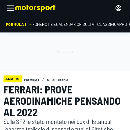
FORMULA 1
HOME
NOTIZIE
CALENDARIO
RISULTATI
CLASSIFICA
PHOT
ANALISI
Formula 1
GP di Turchia
FERRARI: PROVE
AERODINAMICHE PENSANDO
AL 2022
Sulla SF21 è stato montato nei box di Istanbul
l'enorme traliccio di sensori e tubi di Pitot che