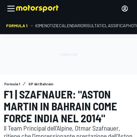
FORMULA 1
HOME
NOTIZIE
CALENDARIO
RISULTATI
CLASSIFICA
PHOT
Formula 1
GP del Bahrain
F1 | SZAFNAUER: "ASTON
MARTIN IN BAHRAIN COME
FORCE INDIA NEL 2014"
Il Team Principal dell'Alpine, Otmar Szafnauer,
ritiene che l'impressionante prestazione dell'Aston