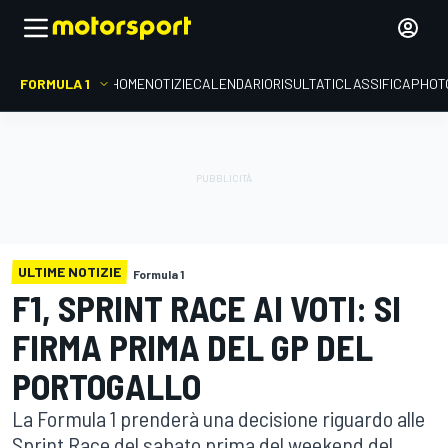
FORMULA 1
HOME
NOTIZIE
CALENDARIO
RISULTATI
CLASSIFICA
PHOT
ULTIME NOTIZIE
Formula 1
F1, SPRINT RACE AI VOTI: SI
FIRMA PRIMA DEL GP DEL
PORTOGALLO
La Formula 1 prenderà una decisione riguardo alle
Sprint Race del sabato prima del weekend del