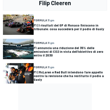
Filip Cleeren
FORMULA 1
1 gm
F1 | I risultati del GP di Monaco finiscono in
tribunale: cosa succederà per il podio di Gasly
FORMULA 1
1 gm
F1 annuncia una riduzione del 35% delle
emissioni di CO2 in vista dell'obiettivo di zero
entro il 2030
FORMULA 1
1 gm
F1 | McLaren e Red Bull intendono fare appello
contro la revisione che ha restituito il podio a
Gasly