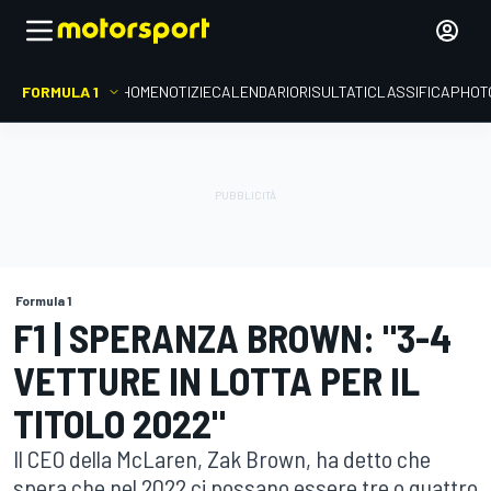
FORMULA 1
HOME
NOTIZIE
CALENDARIO
RISULTATI
CLASSIFICA
PHOT
Formula 1
F1 | SPERANZA BROWN: "3-4
VETTURE IN LOTTA PER IL
TITOLO 2022"
Il CEO della McLaren, Zak Brown, ha detto che
spera che nel 2022 ci possano essere tre o quattro