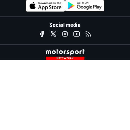
Social media
InsideEvs.it
Motor1.com
Motorsportjobs.com
Autosport.com
Motorsportstats.com
Contattaci
Scrivici
Fai pubblicità con Mototsport.com
Contatta il team
sales@motorsport.com
Via del Fornetto, 3