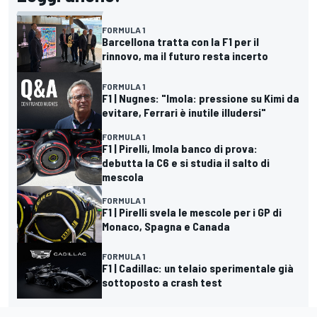
FORMULA 1
Barcellona tratta con la F1 per il
rinnovo, ma il futuro resta incerto
FORMULA 1
F1 | Nugnes: "Imola: pressione su Kimi da
evitare, Ferrari è inutile illudersi"
FORMULA 1
F1 | Pirelli, Imola banco di prova:
debutta la C6 e si studia il salto di
mescola
FORMULA 1
F1 | Pirelli svela le mescole per i GP di
Monaco, Spagna e Canada
FORMULA 1
F1 | Cadillac: un telaio sperimentale già
sottoposto a crash test