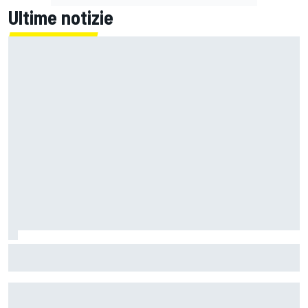
Ultime notizie
MotoGP | Festa Aprilia a Silverstone: trionfa Fernandez
davanti a Martin e ad uno stoico Bezzecchi