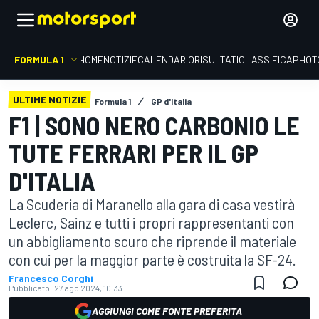
FORMULA 1
HOME
NOTIZIE
CALENDARIO
RISULTATI
CLASSIFICA
PHOT
ULTIME NOTIZIE
Formula 1
GP d'Italia
F1 | SONO NERO CARBONIO LE
TUTE FERRARI PER IL GP
D'ITALIA
La Scuderia di Maranello alla gara di casa vestirà
Leclerc, Sainz e tutti i propri rappresentanti con
un abbigliamento scuro che riprende il materiale
con cui per la maggior parte è costruita la SF-24.
Francesco Corghi
Pubblicato:
27 ago 2024, 10:33
AGGIUNGI COME FONTE PREFERITA