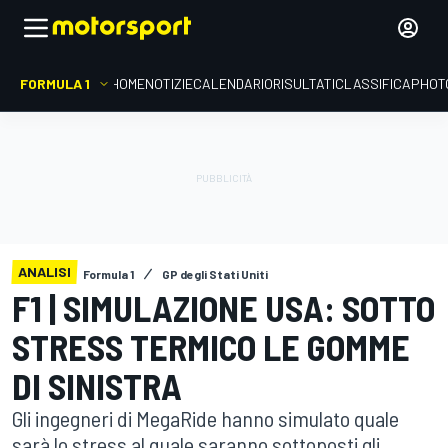
FORMULA 1
HOME
NOTIZIE
CALENDARIO
RISULTATI
CLASSIFICA
PHOT
ANALISI
Formula 1
GP degli Stati Uniti
F1 | SIMULAZIONE USA: SOTTO
STRESS TERMICO LE GOMME
DI SINISTRA
Gli ingegneri di MegaRide hanno simulato quale
sarà lo stress al quale saranno sottoposti gli