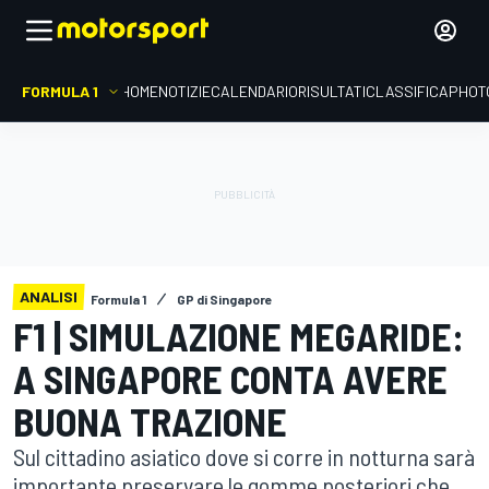
FORMULA 1
HOME
NOTIZIE
CALENDARIO
RISULTATI
CLASSIFICA
PHOT
ANALISI
Formula 1
GP di Singapore
F1 | SIMULAZIONE MEGARIDE:
A SINGAPORE CONTA AVERE
BUONA TRAZIONE
Sul cittadino asiatico dove si corre in notturna sarà
importante preservare le gomme posteriori che