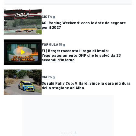
CIGT
4 g
ACI Racing Weekend: ecco le date da segnare
per il 2027
FORMULA 1
5 g
F1 | Berger racconta il rogo di Imola:
l'equipaggiamento OMP che lo salvò da 23
secondi d'inferno
CIAR
5 g
Suzuki Rally Cup: Villardi vince la gara più dura
della stagione ad Alba