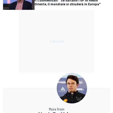
F1 | Domenicali: "Se saltano i GP in Medio
Oriente, il mondiale si chiuderà in Europa"
More from