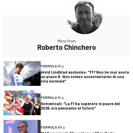
More from
Roberto Chinchero
FORMULA 1
5 g
Arvid Lindblad esclusivo: "F1? Non ho mai avuto
un piano B. Non volevo accontentarmi di una
vita normale"
FORMULA 1
9 g
Domenicali: "La F1 ha superato le paure del
2026, ora pensiamo al futuro"
FORMULA 1
10 g