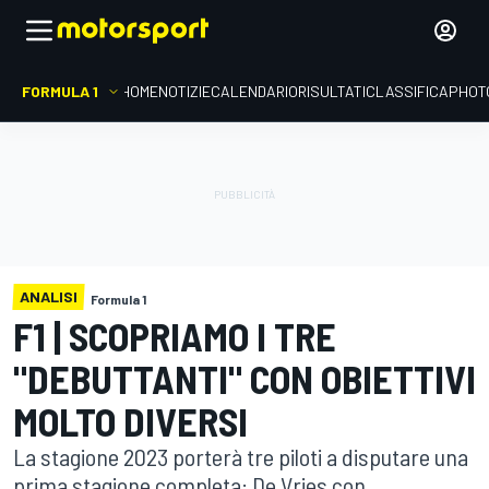
FORMULA 1
HOME
NOTIZIE
CALENDARIO
RISULTATI
CLASSIFICA
PHOT
ANALISI
Formula 1
F1 | SCOPRIAMO I TRE
"DEBUTTANTI" CON OBIETTIVI
MOLTO DIVERSI
La stagione 2023 porterà tre piloti a disputare una
prima stagione completa: De Vries con