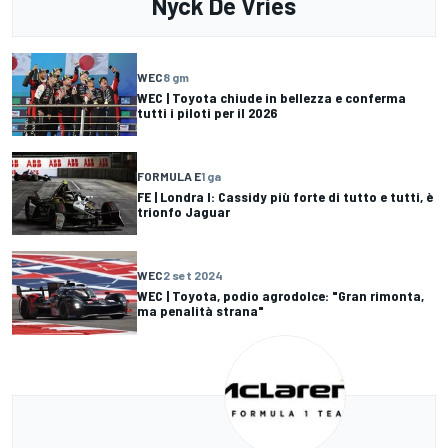
Nyck De Vries
WEC
8 gm
WEC | Toyota chiude in bellezza e conferma
tutti i piloti per il 2026
FORMULA E
1 ga
FE | Londra I: Cassidy più forte di tutto e tutti, è
trionfo Jaguar
WEC
2 set 2024
WEC | Toyota, podio agrodolce: "Gran rimonta,
ma penalità strana"