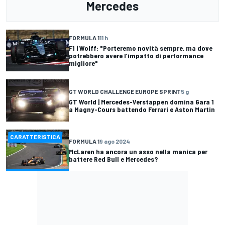
Mercedes
FORMULA 1
11 h
F1 | Wolff: "Porteremo novità sempre, ma dove
potrebbero avere l’impatto di performance
migliore"
GT WORLD CHALLENGE EUROPE SPRINT
5 g
GT World | Mercedes-Verstappen domina Gara 1
a Magny-Cours battendo Ferrari e Aston Martin
CARATTERISTICA
FORMULA 1
9 ago 2024
McLaren ha ancora un asso nella manica per
battere Red Bull e Mercedes?