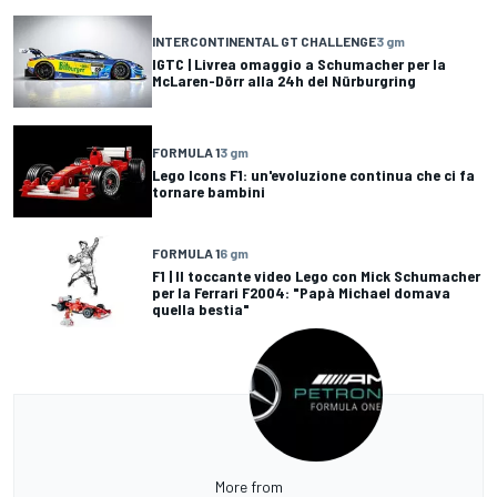
INTERCONTINENTAL GT CHALLENGE
3 gm
IGTC | Livrea omaggio a Schumacher per la
McLaren-Dörr alla 24h del Nürburgring
FORMULA 1
3 gm
Lego Icons F1: un'evoluzione continua che ci fa
tornare bambini
FORMULA 1
6 gm
F1 | Il toccante video Lego con Mick Schumacher
per la Ferrari F2004: "Papà Michael domava
quella bestia"
More from