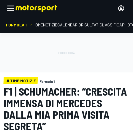
FORMULA 1
HOME
NOTIZIE
CALENDARIO
RISULTATI
CLASSIFICA
PHOT
ULTIME NOTIZIE
Formula 1
F1 | SCHUMACHER: “CRESCITA
IMMENSA DI MERCEDES
DALLA MIA PRIMA VISITA
SEGRETA”