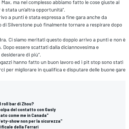
 Max, ma nel complesso abbiamo fatto le cose giuste al
 è stata un’altra opportunità”.
ivo a punti è stata espressa a fine gara anche da
o di Silverstone può finalmente tornare a respirare dopo
dra. Ci siamo meritati questo doppio arrivo a punti e non è
a. Dopo essere scattati dalla diciannovesima e
desiderare di più”.
agazzi hanno fatto un buon lavoro ed i pit stop sono stati
i per migliorare in qualifica e disputare delle buone gare
 roll bar di Zhou?
colpa del contatto con Gasly
zzato come me in Canada"
afety-show non per la sicurezza"
ificale della Ferrari