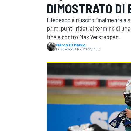
DIMOSTRATO DI 
MOTOGP
WEC
Il tedesco è riuscito finalmente a 
primi punti iridati al termine di un
finale contro Max Verstappen.
Marco Di Marco
Pubblicato:
4 lug 2022, 13:59
WRC