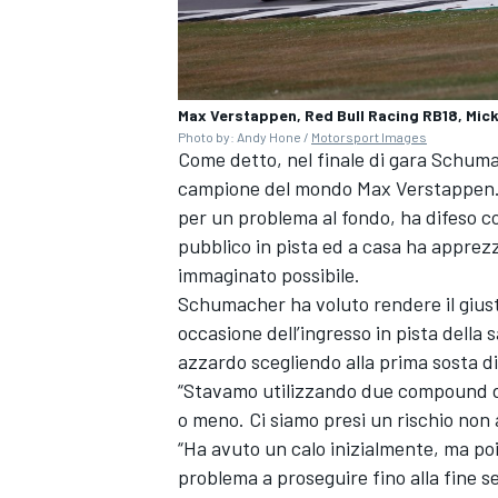
Max Verstappen, Red Bull Racing RB18, Mi
Photo by: Andy Hone /
Motorsport Images
Come detto, nel finale di gara Schuma
campione del mondo Max Verstappen. Il 
per un problema al fondo, ha difeso con
pubblico in pista ed a casa ha apprezz
immaginato possibile.
Schumacher ha voluto rendere il giust
occasione dell’ingresso in pista della
azzardo scegliendo alla prima sosta di
“Stavamo utilizzando due compound di
o meno. Ci siamo presi un rischio non
MONOMARCA
“Ha avuto un calo inizialmente, ma poi
problema a proseguire fino alla fine se