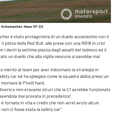
ck Schumacher, Haas VF-22
cher è stato protagonista di un duello accesissimo con il
pilota della Red Bull, alle prese con una RB18 in crisi
 i denti la settima piazza dagli assalti del tedesco ed il
ato un duello che alla vigilia nessuno si sarebbe mai
o merito al team per aver indovinato la strategia in
 safety car ed ha spiegato come la squadra abbia preso un
 montare le Pirelli hard.
versi e non eravamo sicuri che la C1 avrebbe funzionato
 avendola mai provata in precedenza”.
 è tornata in vita e credo che non avrei avuto alcun
 non ci fosse stata la safety car”.