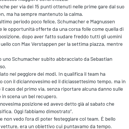
anche per via dei 15 punti ottenuti nelle prime gare dal suo
en
, ma ha sempre mantenuto la calma.
ultimo periodo poco felice, Schumacher e Magnussen
te le opportunità offerte da una corsa folle come quella di
posizione, dopo aver fatto sudare freddo tutti gli uomini
duello con
Max Verstappen
per la settima piazza, mentre
to uno Schumacher subito abbracciato da
Sebastian
so.
iato nel peggiore dei modi. In qualifica il team ha
so con il diciannovesimo ed il diciassettesimo tempo, ma in
 il caos del primo via, senza riportare alcuna danno sulle
 in scena un bel recupero.
annovesima posizione ed avevo detto già al sabato che
ssifica. Oggi l’abbiamo dimostrato”.
e non vedo l’ora di poter festeggiare col team. È bello
 vetture, era un obiettivo cui puntavamo da tempo.