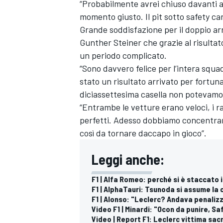
“Probabilmente avrei chiuso davanti a
momento giusto. Il pit sotto safety car
Grande soddisfazione per il doppio arr
Gunther Steiner che grazie al risultat
un periodo complicato.
“Sono davvero felice per l’intera squa
stato un risultato arrivato per fortun
diciassettesima casella non potevamo 
“Entrambe le vetture erano veloci, i r
perfetti. Adesso dobbiamo concentrarc
così da tornare daccapo in gioco”.
Leggi anche:
F1 | Alfa Romeo: perché si è staccato il
F1 | AlphaTauri: Tsunoda si assume la 
RALLY
F1 | Alonso: "Leclerc? Andava penali
Video F1 | Minardi: "Ocon da punire, S
Video | Report F1: Leclerc vittima sacr