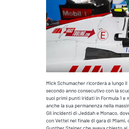
Mick Schumacher
ricorderà a lungo il
secondo anno consecutivo con la scude
suoi primi punti iridati in Formula 1 e
anche la sua permanenza nella massima
Gli incidenti di Jeddah e Monaco, dov
con Vettel nel finale di gara di Miami,
MONOPOSTO
Gunther Steiner che aveva chiesto al