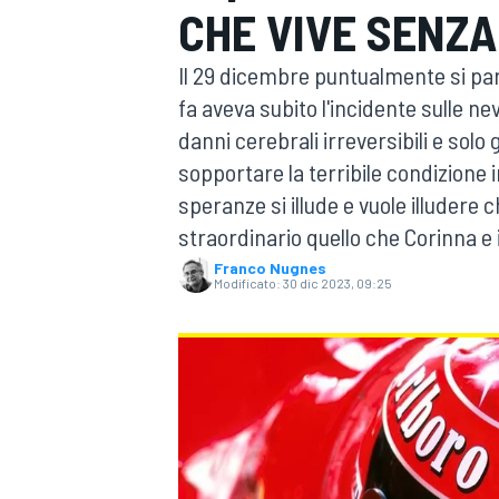
CHE VIVE SENZ
MOTOGP
WEC
Il 29 dicembre puntualmente si pa
fa aveva subito l'incidente sulle ne
danni cerebrali irreversibili e solo 
sopportare la terribile condizione 
speranze si illude e vuole illudere 
straordinario quello che Corinna e i 
Franco Nugnes
WRC
Modificato:
30 dic 2023, 09:25