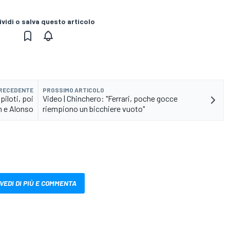
vidi o salva questo articolo
PRECEDENTE
PROSSIMO ARTICOLO
 piloti, poi
Video | Chinchero: "Ferrari, poche gocce
n e Alonso
riempiono un bicchiere vuoto"
VEDI DI PIÙ E COMMENTA