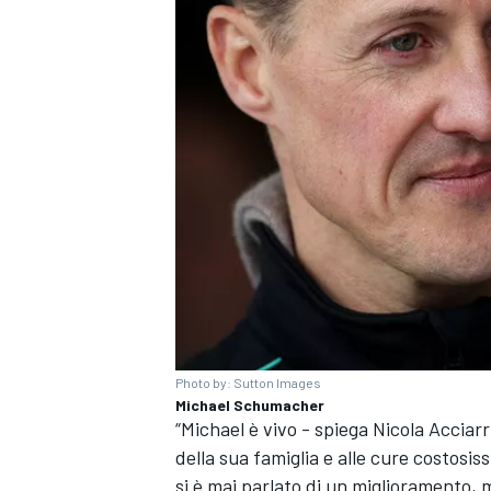
Photo by: Sutton Images
ENDURANCE/GT
Michael Schumacher
“Michael è vivo - spiega Nicola Acciar
della sua famiglia e alle cure costosis
si è mai parlato di un miglioramento, 