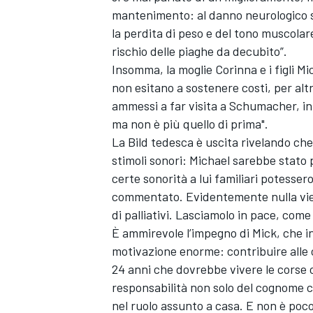
mantenimento: al danno neurologico si
la perdita di peso e del tono muscolare
rischio delle piaghe da decubito”.
Insomma, la moglie Corinna e i figli M
non esitano a sostenere costi, per altr
ammessi a far visita a Schumacher, in
ma non è più quello di prima".
La Bild tedesca è uscita rivelando che t
stimoli sonori: Michael sarebbe stato
certe sonorità a lui familiari potesse
commentato. Evidentemente nulla viene
di palliativi. Lasciamolo in pace, co
È ammirevole l’impegno di Mick, che i
motivazione enorme: contribuire alle 
MONOMARCA
24 anni che dovrebbe vivere le corse 
responsabilità non solo del cognome 
nel ruolo assunto a casa. E non è po