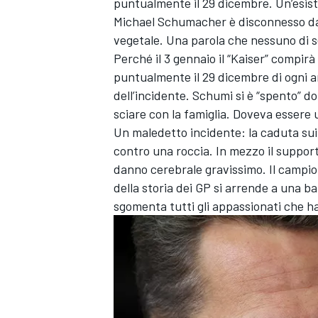
puntualmente il 29 dicembre. Un’esist
Michael Schumacher è disconnesso dal
vegetale. Una parola che nessuno di s
Perché il 3 gennaio il “Kaiser” compirà 
puntualmente il 29 dicembre di ogni an
dell’incidente. Schumi si è “spento” d
sciare con la famiglia. Doveva essere u
Un maledetto incidente: la caduta sui 
contro una roccia. In mezzo il suppor
danno cerebrale gravissimo. Il campione
della storia dei GP si arrende a una b
sgomenta tutti gli appassionati che ha