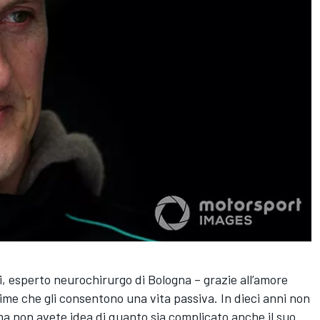
ri, esperto neurochirurgo di Bologna – grazie all’amore
sime che gli consentono una vita passiva. In dieci anni non
ma non avete idea di quanto sia complicato anche il suo