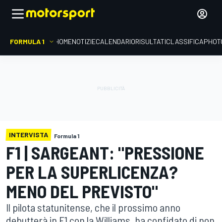
FORMULA 1
HOME
NOTIZIE
CALENDARIO
RISULTATI
CLASSIFICA
PHOT
INTERVISTA
Formula 1
F1 | SARGEANT: "PRESSIONE
PER LA SUPERLICENZA?
MENO DEL PREVISTO"
Il pilota statunitense, che il prossimo anno
debutterà in F1 con la Williams, ha confidato di non